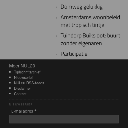
Domweg gelukkig
Amsterdams woonbeleid
met tropisch tintje
Tuindorp Buiksloot: buurt
zonder eigenaren
Participatie
Meer NUL20
Meer NUL20
Tijdschriftarchief
Nieuwsbrief
NUL20 RSS-feeds
Disclaimer
Contact
NIEUWSBRIEF
E-mailadres *