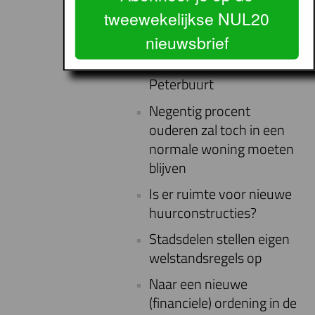
gehandicapten
tweewekelijkse NUL20
Extramuralisering in de
nieuwsbrief
praktijk: IJburg, Zuidwest
Kwadrant en Czaar
Peterbuurt
Negentig procent
ouderen zal toch in een
normale woning moeten
blijven
Is er ruimte voor nieuwe
huurconstructies?
Stadsdelen stellen eigen
welstandsregels op
Naar een nieuwe
(financiele) ordening in de