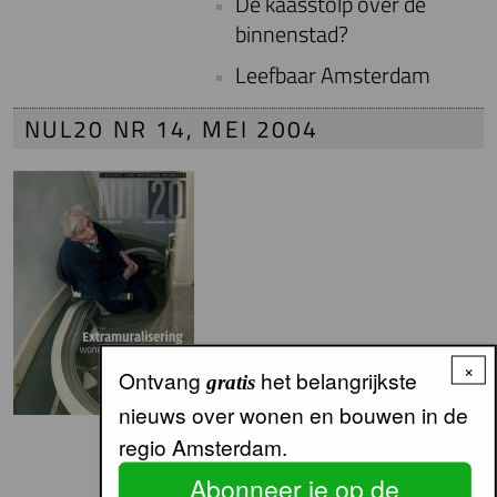
De kaasstolp over de
binnenstad?
Leefbaar Amsterdam
NUL20 NR 14, MEI 2004
×
Ontvang
het belangrijkste
gratis
nieuws over wonen en bouwen in de
Hit uit jaren zeventig nu
regio Amsterdam.
populair bij ouderen en
Abonneer je op de