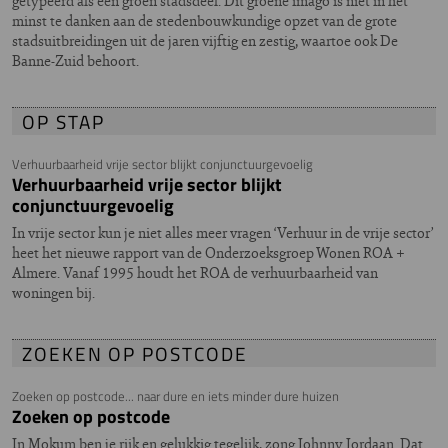
getypeerd als een groen stadsdeel. Dit groene imago is niet in het
minst te danken aan de stedenbouwkundige opzet van de grote
stadsuitbreidingen uit de jaren vijftig en zestig, waartoe ook De
Banne-Zuid behoort.
OP STAP
Verhuurbaarheid vrije sector blijkt conjunctuurgevoelig
Verhuurbaarheid vrije sector blijkt
conjunctuurgevoelig
In vrije sector kun je niet alles meer vragen ‘Verhuur in de vrije sector’
heet het nieuwe rapport van de Onderzoeksgroep Wonen ROA +
Almere. Vanaf 1995 houdt het ROA de verhuurbaarheid van
woningen bij.
ZOEKEN OP POSTCODE
Zoeken op postcode... naar dure en iets minder dure huizen
Zoeken op postcode
In Mokum ben je rijk en gelukkig tegelijk, zong Johnny Jordaan. Dat