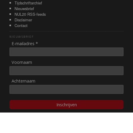
Tijdschriftarchief
Nieuwsbrief
NUL20 RSS-feeds
Disclaimer
Contact
NIEUWSBRIEF
E-mailadres *
Voornaam
Achternaam
Inschrijven
© NUL20, 2002-heden,
auteursrechten/disclaimer
Stichting NUL20 heeft de
ANBI-status
.
Image