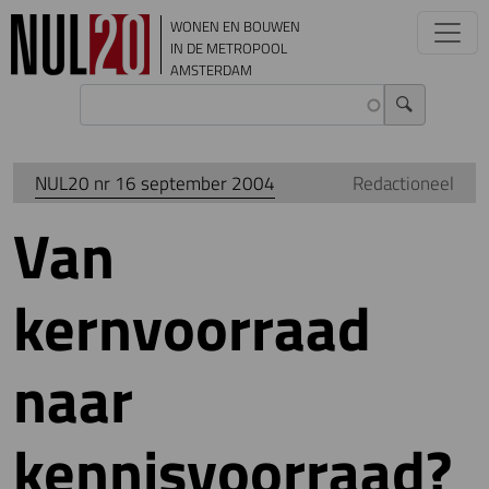
Overslaan en naar de inhoud gaan
WONEN EN BOUWEN
IN DE METROPOOL
AMSTERDAM
NUL20 nr 16 september 2004
Redactioneel
Van
kernvoorraad
naar
kennisvoorraad?