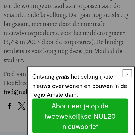
om de woningvoorraad aan te passen aan de
veranderende bevolking. Dat gaat nog steeds erg
langzaam, met name door de minimale
nieuwbouwproductie voor het middensegment
(3,7% in 2003 door de corporaties). De huidige
tendens is voorlopig nog deze: Jan Modaal de
stad uit.
Fred van der Molen
×
Ontvang
het belangrijkste
gratis
Hoofdredacteur
nieuws over wonen en bouwen in de
fred@nul20.nl
regio Amsterdam.
Abonneer je op de
tweewekelijkse NUL20
nieuwsbrief