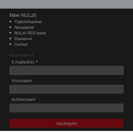
Meer NUL20
Meer NUL20
Tijdschriftarchief
Nieuwsbrief
NUL20 RSS-feeds
Disclaimer
Contact
NIEUWSBRIEF
E-mailadres *
Voornaam
Achternaam
Inschrijven