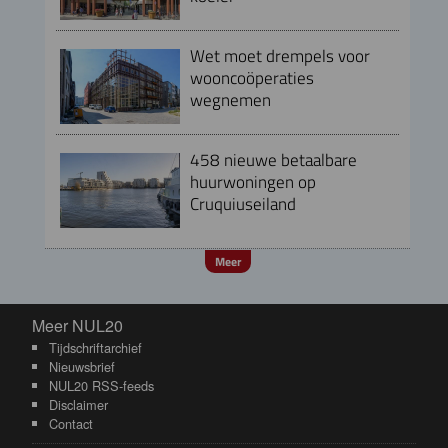
Wet moet drempels voor
wooncoöperaties
wegnemen
458 nieuwe betaalbare
huurwoningen op
Cruquiuseiland
Meer
Meer NUL20
Meer NUL20
Tijdschriftarchief
Nieuwsbrief
NUL20 RSS-feeds
Disclaimer
Contact