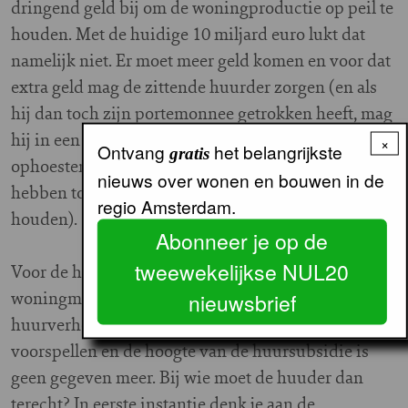
dringend geld bij om de woningproductie op peil te
houden. Met de huidige 10 miljard euro lukt dat
namelijk niet. Er moet meer geld komen en voor dat
extra geld mag de zittende huurder zorgen (en als
hij dan toch zijn portemonnee getrokken heeft, mag
hij in een moeite door ook nog de 250 miljoen euro
×
Ontvang
het belangrijkste
gratis
ophoesten die de corporaties minister Dekker
nieuws over wonen en bouwen in de
hebben toegezegd om de huursubsidie op peil te
regio Amsterdam.
houden).
Abonneer je op de
tweewekelijkse NUL20
Voor de huurder met de smalle beurs dreigt de
woningmarkt te veranderen in een jungle. De
nieuwsbrief
huurverhogingen zijn op termijn niet meer te
voorspellen en de hoogte van de huursubsidie is
geen gegeven meer. Bij wie moet de huuder dan
terecht? In eerste instantie denk je aan de