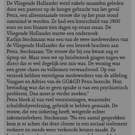
De Vliegende Hollander werd enkele maanden geleden
door een pastoor op de hoogte gebracht van het geval
Petra, een alleenstaande vrouw die op het punt stond
ontruimd te worden. Ze had een huurschuld van 2800
euro en zou binnen tien dagen op straat staan. De
Vliegende Hollander startte een onderzoek.
Karlijn Stockmann was een van de twee medewerkers van
de Vliegende Hollander die een bezoek brachten aan
Petra. Stockmann: “De vrouw die bij ons kwam zag er
tiptop uit. Maar toen we op huisbezoek gingen zagen we
direct dat er wel degelijk iets mis was. De woning was
een grote chaos en volkomen verwaarloosd. Op ons
verzoek hebben vervolgens medewerkers van de afdeling
Vangnet en Advies van de GG&GD Petra bezocht. Hun
bevinding was dat er geen sprake is van een psychiatrisch
probleem. Dan moet je verder zoeken.”
Petra bleek al van veel voorzieningen, waaronder
schuldhulpverlening, gebruik te hebben gemaakt. De
vrouw, die een uitkering heeft, weigerde echter
inkomensbeheer. Stockmann: “Na een aantal gesprekken
kom je er achter dat deze cliente in een sociaal isolement
verkeert en steeds weer verkeerde keuzes maakt. Ze