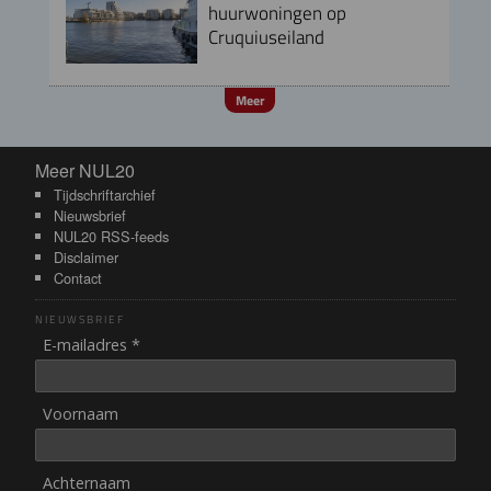
huurwoningen op
Cruquiuseiland
Meer
Meer NUL20
Meer NUL20
Tijdschriftarchief
Nieuwsbrief
NUL20 RSS-feeds
Disclaimer
Contact
NIEUWSBRIEF
E-mailadres *
Voornaam
Achternaam