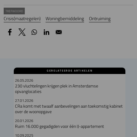
TREFWOORD
Crisis(maatregelen)
Woningbemiddeling
Ontruiming
GERELATEERDE ARTIKELEN
26.05.2026
230 vluchtelingen krijgen plek in Amsterdamse
opvanglocaties
27.01.2026
CRa komt met twaalf aanbevelingen aan toekomstig kabinet
over de woonopgave
20.01.2026
Ruim 16.000 gegadigden voor één IJ-appartement
10.09.2025