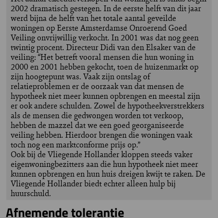
2002 dramatisch gestegen. In de eerste helft van dit jaar
werd bijna de helft van het totale aantal geveilde
woningen op Eerste Amsterdamse Onroerend Goed
Veiling onvrijwillig verkocht. In 2001 was dat nog geen
twintig procent. Directeur Didi van den Elsaker van de
veiling: “Het betreft vooral mensen die hun woning in
2000 en 2001 hebben gekocht, toen de huizenmarkt op
zijn hoogtepunt was. Vaak zijn ontslag of
relatieproblemen er de oorzaak van dat mensen de
hypotheek niet meer kunnen opbrengen en meestal zijn
er ook andere schulden. Zowel de hypotheekverstrekkers
als de mensen die gedwongen worden tot verkoop,
hebben de mazzel dat we een goed georganiseerde
veiling hebben. Hierdoor brengen die woningen vaak
toch nog een marktconforme prijs op.”
Ook bij de Vliegende Hollander kloppen steeds vaker
eigenwoningbezitters aan die hun hypotheek niet meer
kunnen opbrengen en hun huis dreigen kwijt te raken. De
Vliegende Hollander biedt echter alleen hulp bij
huurschuld.
Afnemende tolerantie