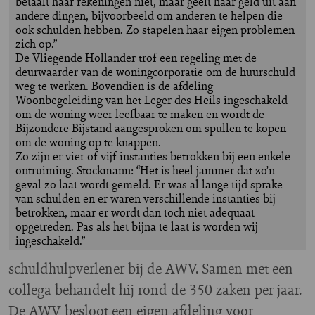
betaalt haar rekeningen niet, maar geeft haar geld uit aan
andere dingen, bijvoorbeeld om anderen te helpen die
ook schulden hebben. Zo stapelen haar eigen problemen
zich op.”
De Vliegende Hollander trof een regeling met de
deurwaarder van de woningcorporatie om de huurschuld
weg te werken. Bovendien is de afdeling
Woonbegeleiding van het Leger des Heils ingeschakeld
om de woning weer leefbaar te maken en wordt de
Bijzondere Bijstand aangesproken om spullen te kopen
om de woning op te knappen.
Zo zijn er vier of vijf instanties betrokken bij een enkele
ontruiming. Stockmann: “Het is heel jammer dat zo’n
geval zo laat wordt gemeld. Er was al lange tijd sprake
van schulden en er waren verschillende instanties bij
betrokken, maar er wordt dan toch niet adequaat
opgetreden. Pas als het bijna te laat is worden wij
ingeschakeld.”
schuldhulpverlener bij de AWV. Samen met een
collega behandelt hij rond de 350 zaken per jaar.
De AWV besloot een eigen afdeling voor