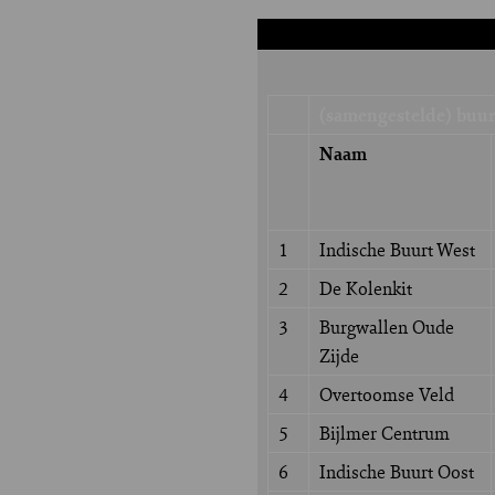
(samengestelde) buu
Naam
1
Indische Buurt West
2
De Kolenkit
3
Burgwallen Oude
Zijde
4
Overtoomse Veld
5
Bijlmer Centrum
6
Indische Buurt Oost