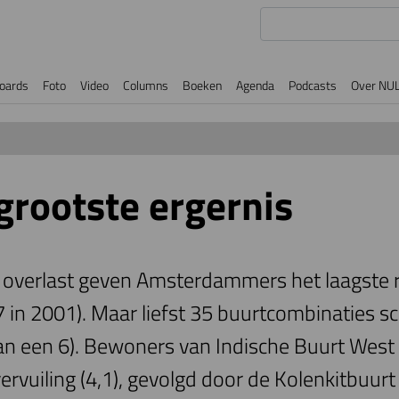
oards
Foto
Video
Columns
Boeken
Agenda
Podcasts
Over NU
grootste ergernis
n overlast geven Amsterdammers het laagste r
,7 in 2001). Maar liefst 35 buurtcombinaties s
an een 6). Bewoners van Indische Buurt West
rvuiling (4,1), gevolgd door de Kolenkitbuurt 