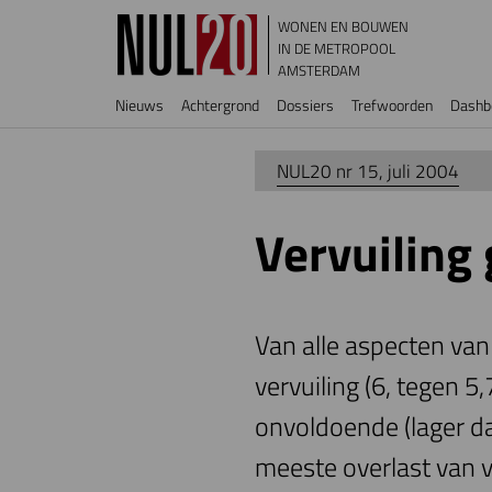
Overslaan en naar de inhoud gaan
WONEN EN BOUWEN
IN DE METROPOOL
AMSTERDAM
Hoofdnavigatie
Nieuws
Achtergrond
Dossiers
Trefwoorden
Dashb
NUL20 nr 15, juli 2004
Vervuiling 
Van alle aspecten va
vervuiling (6, tegen 5
onvoldoende (lager d
meeste overlast van ve