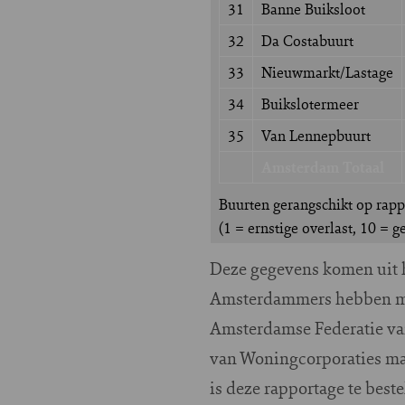
31
Banne Buiksloot
32
Da Costabuurt
33
Nieuwmarkt/Lastage
34
Buikslotermeer
35
Van Lennepbuurt
Amsterdam Totaal
Buurten gerangschikt op rappo
(1 = ernstige overlast, 10 = 
Deze gegevens komen uit 
Amsterdammers hebben mee
Amsterdamse Federatie va
van Woningcorporaties maa
is deze rapportage te best