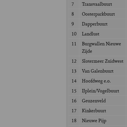
7
Transvaalbuurt
8
Oosterparkbuurt
9
Dapperbuurt
10
Landlust
11
Burgwallen Nieuwe
Zijde
12
Slotermeer Zuidwest
13
Van Galenbuurt
14
Hoofdweg e.o.
15
IJplein/Vogelbuurt
16
Geuzenveld
17
Kinkerbuurt
18
Nieuwe Pijp