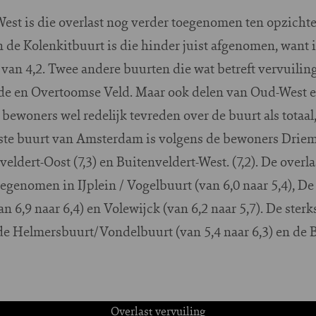
West is die overlast nog verder toegenomen ten opzicht
In de Kolenkitbuurt is die hinder juist afgenomen, want
 van 4,2. Twee andere buurten die wat betreft vervuiling
e en Overtoomse Veld. Maar ook delen van Oud-West en
 bewoners wel redelijk tevreden over de buurt als totaal
ste buurt van Amsterdam is volgens de bewoners Driemon
ldert-Oost (7,3) en Buitenveldert-West. (7,2). De overla
oegenomen in IJplein / Vogelbuurt (van 6,0 naar 5,4), D
 6,9 naar 6,4) en Volewijck (van 6,2 naar 5,7). De sterk
de Helmersbuurt/Vondelbuurt (van 5,4 naar 6,3) en de B
Overlast vervuiling