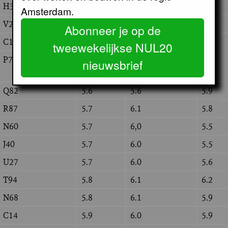
H38
5.5
5.7
5.6
Amsterdam.
V24
5.6
6.4
5.6
Abonneer je op de
C13(B10/B11/C12)
5.6
5.8
5.4
tweewekelijkse NUL20
P76
5.6
5.8
5.6
nieuwsbrief
Q82
5.6
5.6
5.9
R87
5.7
6.1
5.8
N60
5.7
6,0
5.5
J40
5.7
6.0
5.5
U27
5.7
6.0
5.6
T94
5.8
6.1
6.2
N68
5.8
6.1
5.9
C14
5.9
6.0
5.9