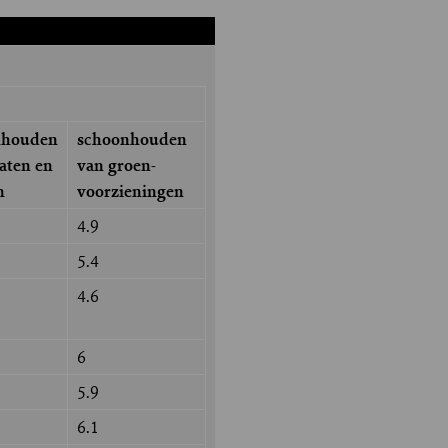
nhouden
schoonhouden
raten en
van groen-
n
voorzieningen
4.9
5.4
4.6
6
5.9
6.1