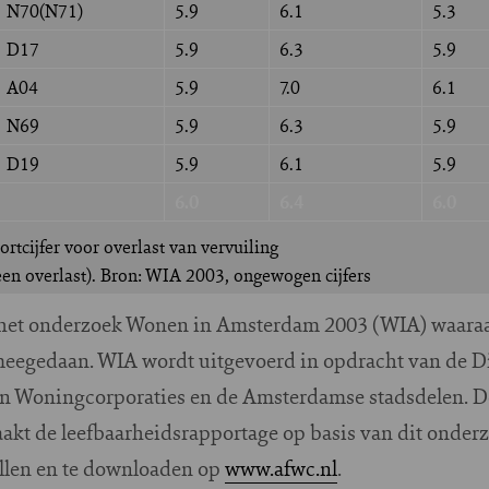
N70(N71)
5.9
6.1
5.3
D17
5.9
6.3
5.9
A04
5.9
7.0
6.1
N69
5.9
6.3
5.9
D19
5.9
6.1
5.9
6.0
6.4
6.0
rtcijfer voor overlast van vervuiling
geen overlast). Bron: WIA 2003, ongewogen cijfers
het onderzoek Wonen in Amsterdam 2003 (WIA) waaraa
gedaan. WIA wordt uitgevoerd in opdracht van de D
n Woningcorporaties en de Amsterdamse stadsdelen. 
kt de leefbaarheidsrapportage op basis van dit onderz
ellen en te downloaden op
www.afwc.nl
.