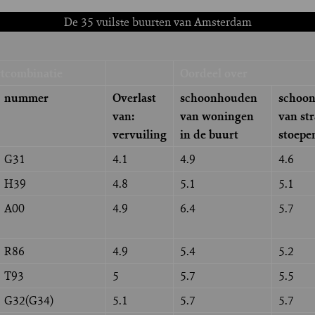
De 35 vuilste buurten van Amsterdam
rtcombinatie
Oordeel over
nummer
Overlast
schoonhouden
schoo
van:
van woningen
van st
vervuiling
in de buurt
stoepe
G31
4.1
4.9
4.6
H39
4.8
5.1
5.1
A00
4.9
6.4
5.7
R86
4.9
5.4
5.2
T93
5
5.7
5.5
G32(G34)
5.1
5.7
5.7