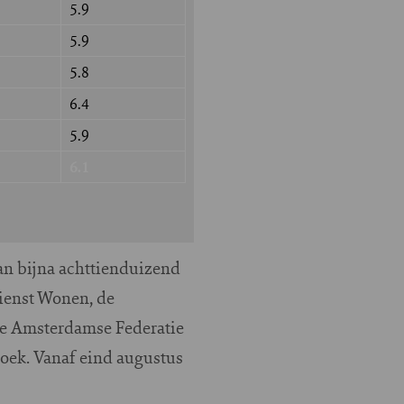
5.9
5.9
5.8
6.4
5.9
6.1
n bijna achttienduizend
ienst Wonen, de
De Amsterdamse Federatie
oek. Vanaf eind augustus