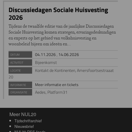
Discussiedagen Sociale Huisvesting
2026
Tijdens de twaalfde editie van de jaarlijkse Discussiedagen
Sociale Huisvesting komen strategen, ervaringsdeskundigen
en experts op het gebied van volkshuisvesting en
woonbeleid bijeen om ideeën en…
04.11.2026
,
14.06.2026
DATUM
Bijeenkomst
ACTIVITEIT
Kontakt de Kontinenten, Amersfoortsestraaat
LOCATIE
20
Meer informatie en tickets
INFORMATIE
Aedes, Platform31
ORGANISATIE
Meer NUL20
Meer NUL20
Tijdschriftarchief
Nieuwsbrief
NUL20 RSS-feeds