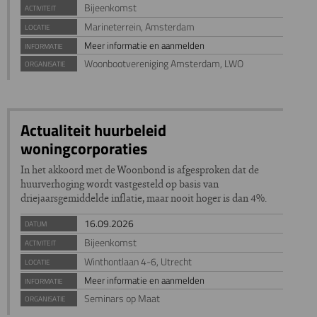
Bijeenkomst
ACTIVITEIT
Marineterrein, Amsterdam
LOCATIE
Meer informatie en aanmelden
INFORMATIE
Woonbootvereniging Amsterdam, LWO
ORGANISATIE
Actualiteit huurbeleid
woningcorporaties
In het akkoord met de Woonbond is afgesproken dat de
huurverhoging wordt vastgesteld op basis van
driejaarsgemiddelde inflatie, maar nooit hoger is dan 4%.
16.09.2026
DATUM
Bijeenkomst
ACTIVITEIT
Winthontlaan 4-6, Utrecht
LOCATIE
Meer informatie en aanmelden
INFORMATIE
Seminars op Maat
ORGANISATIE