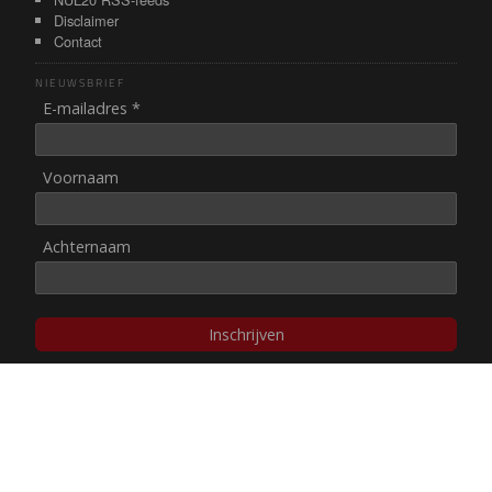
Disclaimer
Contact
NIEUWSBRIEF
E-mailadres *
Voornaam
Achternaam
Inschrijven
© NUL20, 2002-heden,
auteursrechten/disclaimer
Stichting NUL20 heeft de
ANBI-status
.
Image