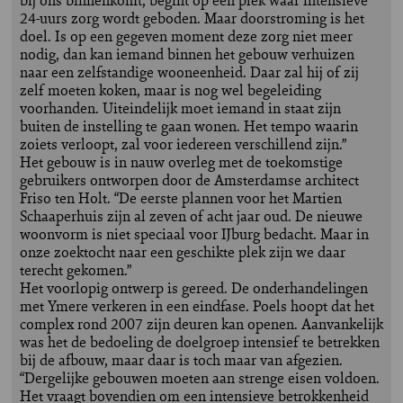
24-uurs zorg wordt geboden. Maar doorstroming is het
doel. Is op een gegeven moment deze zorg niet meer
nodig, dan kan iemand binnen het gebouw verhuizen
naar een zelfstandige wooneenheid. Daar zal hij of zij
zelf moeten koken, maar is nog wel begeleiding
voorhanden. Uiteindelijk moet iemand in staat zijn
buiten de instelling te gaan wonen. Het tempo waarin
zoiets verloopt, zal voor iedereen verschillend zijn.”
Het gebouw is in nauw overleg met de toekomstige
gebruikers ontworpen door de Amsterdamse architect
Friso ten Holt. “De eerste plannen voor het Martien
Schaaperhuis zijn al zeven of acht jaar oud. De nieuwe
woonvorm is niet speciaal voor IJburg bedacht. Maar in
onze zoektocht naar een geschikte plek zijn we daar
terecht gekomen.”
Het voorlopig ontwerp is gereed. De onderhandelingen
met Ymere verkeren in een eindfase. Poels hoopt dat het
complex rond 2007 zijn deuren kan openen. Aanvankelijk
was het de bedoeling de doelgroep intensief te betrekken
bij de afbouw, maar daar is toch maar van afgezien.
“Dergelijke gebouwen moeten aan strenge eisen voldoen.
Het vraagt bovendien om een intensieve betrokkenheid