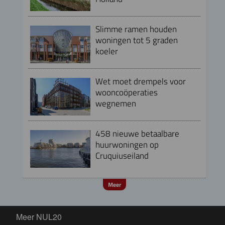
Slimme ramen houden
woningen tot 5 graden
koeler
Wet moet drempels voor
wooncoöperaties
wegnemen
458 nieuwe betaalbare
huurwoningen op
Cruquiuseiland
Meer
Meer NUL20
Meer NUL20