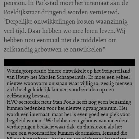
pension. In Parkstad moet het internaat aan de
Poeldijkstraat dringend worden vernieuwd.
“Dergelijke ontwikkelingen kosten waanzinnig
veel tijd. Daar hebben we mee leren leven. Wij
hebben nou eenmaal niet de middelen om
zelfstandig gebouwen te ontwikkelen.”
IJburg: Martien Schaaperhuis in aantocht
Woningcorporatie Ymere ontwikkelt op het Steigereiland
van IJburg het Martien Schaaperhuis. Er moet een geheel
nieuwe woonvorm ontstaan waar vijftig tot zestig mensen
zich heel geleidelijk kunnen voorbereiden op een
zelfstandig bestaan.
HVO-sectordirecteur Stan Poels heeft nog geen benaming
kunnen bedenken voor het nieuwe opvangcentrum. Het
wordt een internaat, maar het is even goed een plek voor
begeleid wonen. “We hebben een gebouw van meerdere
verdiepingen bedacht waar dak- en thuislozen als het
ware een wooncarrière kunnen doormaken. Iemand die
bij ons binnenkomt, begint op een plek waar intensieve