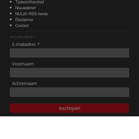
Tijdschriftarchief
Nieuwsbrief
NUL20 RSS-feeds
Disclaimer
Contact
NIEUWSBRIEF
E-mailadres *
Voornaam
Achternaam
Inschrijven
© NUL20, 2002-heden,
auteursrechten/disclaimer
Stichting NUL20 heeft de
ANBI-status
.
Image