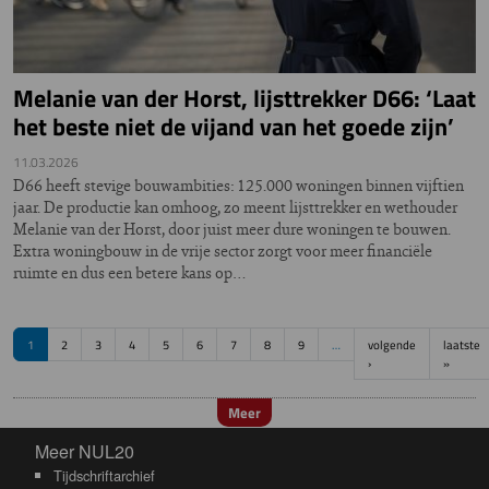
Melanie van der Horst, lijsttrekker D66: ‘Laat
het beste niet de vijand van het goede zijn’
11.03.2026
D66 heeft stevige bouwambities: 125.000 woningen binnen vijftien
jaar. De productie kan omhoog, zo meent lijsttrekker en wethouder
Melanie van der Horst, door juist meer dure woningen te bouwen.
Extra woningbouw in de vrije sector zorgt voor meer financiële
ruimte en dus een betere kans op…
Paginering
1
2
3
4
5
6
7
8
9
…
volgende
laatste
Volgende pagina
Laatste
›
»
Meer
Meer NUL20
Meer NUL20
Tijdschriftarchief