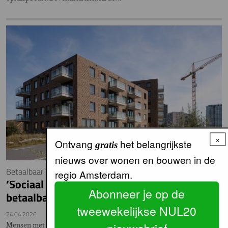
×
Ontvang
het belangrijkste
gratis
nieuws over wonen en bouwen in de
Betaalbaar Thuis geeft gemeentes regie
regio Amsterdam.
‘Sociaal erfpacht’ maakt koopwoning
Abonneer je op de
betaalbaar
tweewekelijkse NUL20
24.04.2026
Mensen met een middeninkomen kunnen in de MRA fluiten naar een
nieuwsbrief