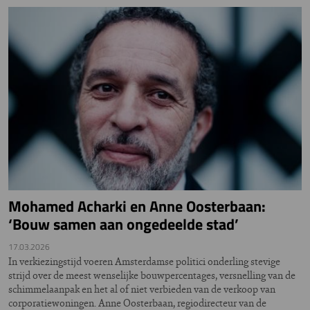
Mohamed Acharki en Anne Oosterbaan:
‘Bouw samen aan ongedeelde stad’
17.03.2026
In verkiezingstijd voeren Amsterdamse politici onderling stevige
strijd over de meest wenselijke bouwpercentages, versnelling van de
schimmelaanpak en het al of niet verbieden van de verkoop van
corporatiewoningen. Anne Oosterbaan, regiodirecteur van de