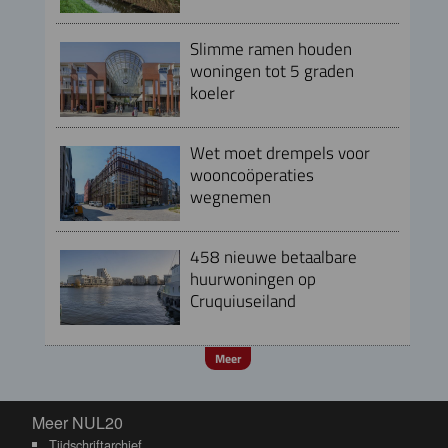
Slimme ramen houden
woningen tot 5 graden
koeler
Wet moet drempels voor
wooncoöperaties
wegnemen
458 nieuwe betaalbare
huurwoningen op
Cruquiuseiland
Meer
Meer NUL20
Meer NUL20
Tijdschriftarchief