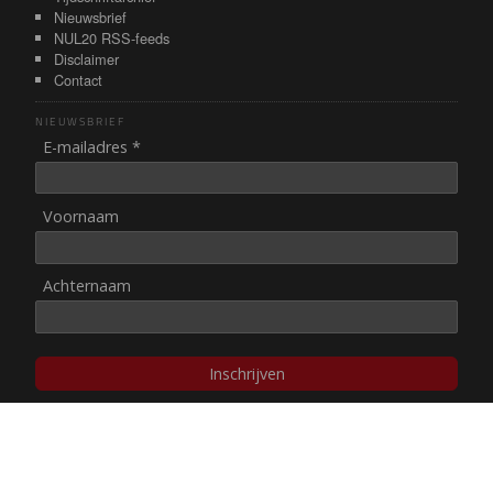
Nieuwsbrief
NUL20 RSS-feeds
Disclaimer
Contact
NIEUWSBRIEF
E-mailadres *
Voornaam
Achternaam
Inschrijven
© NUL20, 2002-heden,
auteursrechten/disclaimer
Stichting NUL20 heeft de
ANBI-status
.
Image