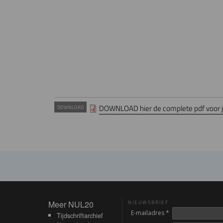
DOWNLOAD hier de complete pdf voor je
DOWNLOAD
Meer NUL20
Meer NUL20
NIEUWSBRIEF
E-mailadres *
Tijdschriftarchief