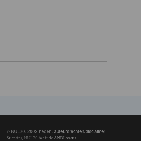
© NUL20, 2002-heden,
auteursrechten/disclaimer
Stichting NUL20 heeft de
ANBI-status
.