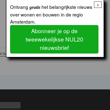
×
Ontvang
het belangrijkste nieuws
gratis
over wonen en bouwen in de regio
Amsterdam.
Abonneer je op de
tweewekelijkse NUL20
nieuwsbrief
 tablet, smartphone of pc.