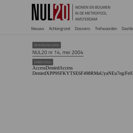
Overslaan en naar de inhoud gaan
WONEN EN BOUWEN
IN DE METROPOOL
AMSTERDAM
Hoofdnavigatie
Nieuws
Achtergrond
Dossiers
Trefwoorden
Dashb
REFERENTIE EDITIE
NUL20 nr 14, mei 2004
EMBED ISSUU