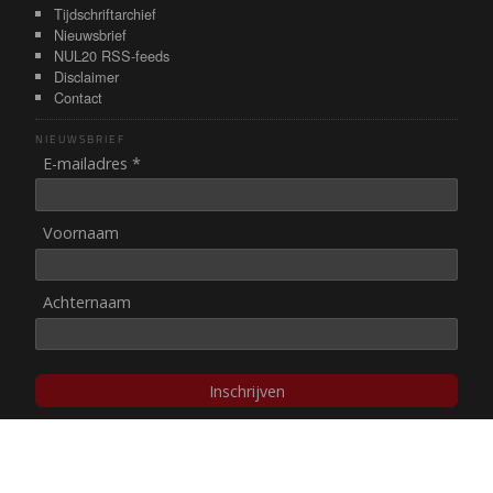
Tijdschriftarchief
Nieuwsbrief
NUL20 RSS-feeds
Disclaimer
Contact
NIEUWSBRIEF
E-mailadres *
Voornaam
Achternaam
Inschrijven
© NUL20, 2002-heden,
auteursrechten/disclaimer
Stichting NUL20 heeft de
ANBI-status
.