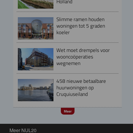
Holland
Slimme ramen houden
woningen tot 5 graden
koeler
Wet moet drempels voor
wooncoöperaties
wegnemen
458 nieuwe betaalbare
huurwoningen op
Cruquiuseiland
Meer
Meer NUL20
Meer NUL20