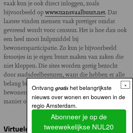
vaak kun je ook direct inloggen, zoals
bijvoorbeeld op
www.transvaalbuurt.net
. Dat
laatste vinden mensen vaak prettiger omdat
gevreesd wordt voor censuur. Het is hoe dan ook
een heel mooi hulpmiddel bij
bewonersparticipatie. Zo kun je bijvoorbeeld
fotootjes in je eigen buurt maken van zaken die
niet kloppen. Die sites worden gretig bezocht
door stadsdeelbesturen, want die hebben er alle
belang bij om te weten wat er speelt bij de
×
Ontvang
het belangrijkste
gratis
bewoners. Daarnaast is het een uitstekende
nieuws over wonen en bouwen in de
manier om te communiceren met je buren.”
regio Amsterdam.
Abonneer je op de
tweewekelijkse NUL20
Virtuele gemeenschap