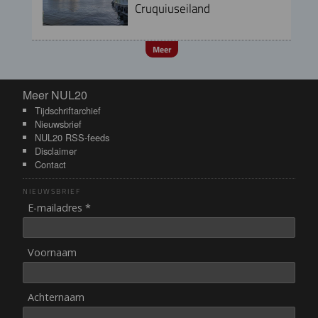
Cruquiuseiland
Meer
Meer NUL20
Meer NUL20
Tijdschriftarchief
Nieuwsbrief
NUL20 RSS-feeds
Disclaimer
Contact
NIEUWSBRIEF
E-mailadres *
Voornaam
Achternaam