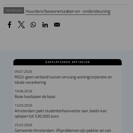
Huurders/bewonerszaken en -ondersteuning
TREFWOORD
GERELATEERDE ARTIKELEN
09.07.2026
RIGO: geen verband tussen omvang woningcorporatie en
lokale verankering
19.06.2026
Boze huisbazen de baas
13.03.2026
Amsterdam pakt studentenhuisvester aan, boete kan
oplopen tot 530.000 euro
25.02.2026
Gemeente Amsterdam: liftproblemen zijn pakkie-an van