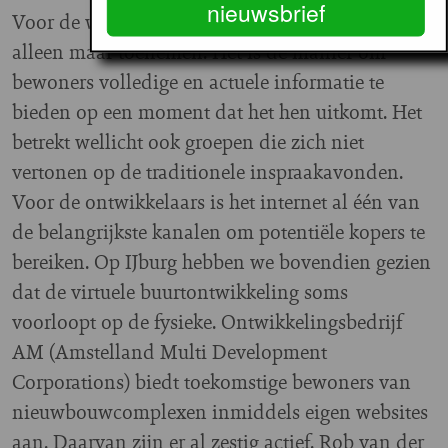
nieuwsbrief
Voor de woonsector zal het belang van internet
alleen maar toenemen. Het is de manier om
bewoners volledige en actuele informatie te
bieden op een moment dat het hen uitkomt. Het
betrekt wellicht ook groepen die zich niet
vertonen op de traditionele inspraakavonden.
Voor de ontwikkelaars is het internet al één van
de belangrijkste kanalen om potentiële kopers te
bereiken. Op IJburg hebben we bovendien gezien
dat de virtuele buurtontwikkeling soms
voorloopt op de fysieke. Ontwikkelingsbedrijf
AM (Amstelland Multi Development
Corporations) biedt toekomstige bewoners van
nieuwbouwcomplexen inmiddels eigen websites
aan. Daarvan zijn er al zestig actief. Rob van der