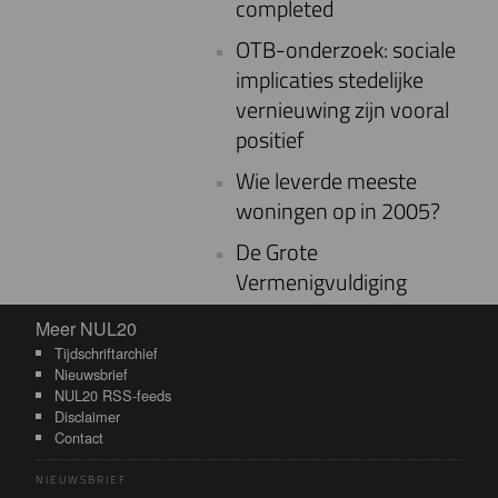
completed
OTB-onderzoek: sociale
implicaties stedelijke
vernieuwing zijn vooral
positief
Wie leverde meeste
woningen op in 2005?
De Grote
Vermenigvuldiging
Meer NUL20
Meer NUL20
Tijdschriftarchief
Nieuwsbrief
NUL20 RSS-feeds
Disclaimer
Contact
NIEUWSBRIEF