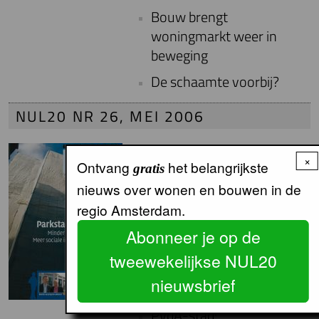
Bouw brengt
woningmarkt weer in
beweging
De schaamte voorbij?
NUL20 NR 26, MEI 2006
×
Ontvang
het belangrijkste
gratis
nieuws over wonen en bouwen in de
regio Amsterdam.
Abonneer je op de
tweewekelijkse NUL20
nieuwsbrief
PvdA-stad: