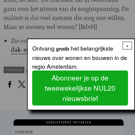
gaan over het niveau van de zorginspanning. De
realiteit is dat veel mensen die zorg niet willen.
Maar ze moeten wel wonen.” [BdvH]
Zie ook het nieuwsitem '
Extra woningen voor
×
Ontvang
het belangrijkste
dak- en thuislozen
'
gratis
nieuws over wonen en bouwen in de
regio Amsterdam.
Leefbaarheid
TREFWOORD
Abonneer je op de
tweewekelijkse NUL20
nieuwsbrief
GERELATEERDE ARTIKELEN
23.06.2026