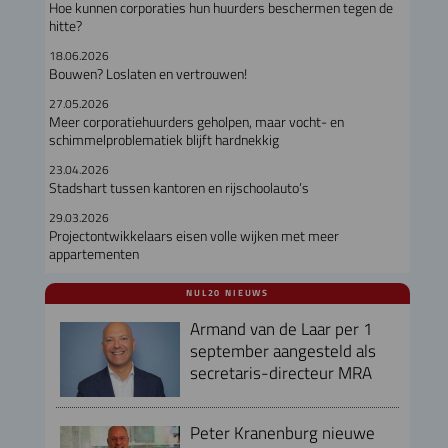
Hoe kunnen corporaties hun huurders beschermen tegen de
hitte?
18.06.2026
Bouwen? Loslaten en vertrouwen!
27.05.2026
Meer corporatiehuurders geholpen, maar vocht- en
schimmelproblematiek blijft hardnekkig
23.04.2026
Stadshart tussen kantoren en rijschoolauto’s
29.03.2026
Projectontwikkelaars eisen volle wijken met meer
appartementen
NUL20 NIEUWS
Armand van de Laar per 1
september aangesteld als
secretaris-directeur MRA
Peter Kranenburg nieuwe