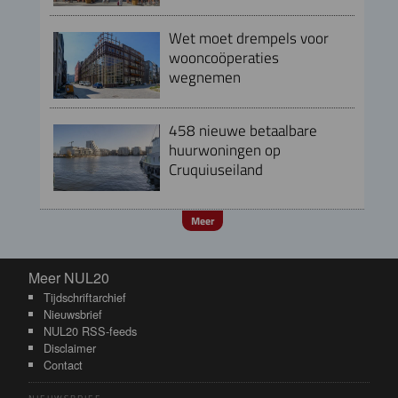
Wet moet drempels voor
wooncoöperaties
wegnemen
458 nieuwe betaalbare
huurwoningen op
Cruquiuseiland
Meer
Meer NUL20
Meer NUL20
Tijdschriftarchief
Nieuwsbrief
NUL20 RSS-feeds
Disclaimer
Contact