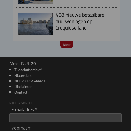
458 nieuwe betaalbare
huurwoningen op
Cruquiuseiland
Meer
Meer NUL20
Meer NUL20
Tijdschriftarchief
Nieuwsbrief
NUL20 RSS-feeds
Disclaimer
Contact
NIEUWSBRIEF
E-mailadres *
Voornaam