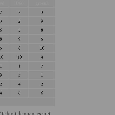
vd
D66
groenl.
7
7
3
3
2
9
6
5
8
8
9
5
5
8
10
10
10
4
1
1
7
9
3
1
2
4
2
4
6
6
“Je kunt de nuances niet