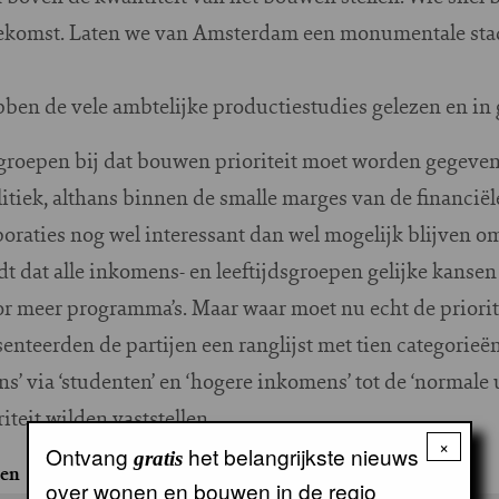
ekomst. Laten we van Amsterdam een monumentale sta
ebben de vele ambtelijke productiestudies gelezen en in 
 groepen bij dat bouwen prioriteit moet worden gegeven. 
litiek, althans binnen de smalle marges van de financië
oraties nog wel interessant dan wel mogelijk blijven o
dat alle inkomens- en leeftijdsgroepen gelijke kanse
or meer programma’s. Maar waar moet nu echt de priorit
teerden de partijen een ranglijst met tien categorieën
’ via ‘studenten’ en ‘hogere inkomens’ tot de ‘normale u
iteit wilden vaststellen.
×
Ontvang
het belangrijkste nieuws
gratis
pen
over wonen en bouwen in de regio