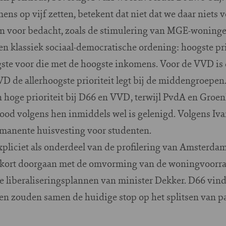
ns op vijf zetten, betekent dat niet dat we daar niets
en voor bedacht, zoals de stimulering van MGE-woningen
een klassiek sociaal-democratische ordening: hoogste p
ste voor die met de hoogste inkomens. Voor de VVD is 
VD de allerhoogste prioriteit legt bij de middengroepen
hoge prioriteit bij D66 en VVD, terwijl PvdA en Groe
od volgens hen inmiddels wel is gelenigd. Volgens Ivar
rmanente huisvesting voor studenten.
pliciet als onderdeel van de profilering van Amsterdam
kort doorgaan met de omvorming van de woningvoorraa
 liberaliseringsplannen van minister Dekker. D66 vin
ijen zouden samen de huidige stop op het splitsen van 