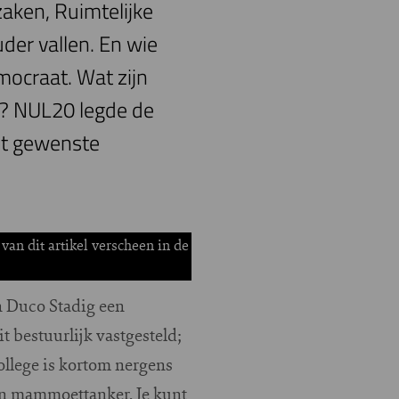
aken, Ruimtelijke
er vallen. En wie
mocraat. Wat zijn
k? NUL20 legde de
het gewenste
an dit artikel verscheen in de
 Duco Stadig een
t bestuurlijk vastgesteld;
ollege is kortom nergens
en mammoettanker. Je kunt