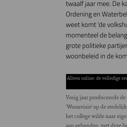
twaalf jaar mee. De 
Ordening en Waterbeh
weet komt ‘de volkshu
momenteel de belangr
grote politieke parti
woonbeleid in de kom
Alleen online: de volledige r
Vorig jaar produceerde d
‘Woonvisie‘ op de stedelij
het college wilde naar eig
aan gebonden, met deze b