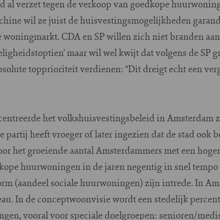
ijd al verzet tegen de verkoop van goedkope huurwoning
chine wil ze juist de huisvestingsmogelijkheden garand
e woningmarkt. CDA en SP willen zich niet branden aan
zieligheidstoptien’ maar wil wel kwijt dat volgens de SP 
lute topprioriteit verdienen: “Dit dreigt echt een ver
oncentreerde het volkshuisvestingsbeleid in Amsterdam 
 partij heeft vroeger of later ingezien dat de stad ook 
oor het groeiende aantal Amsterdammers met een hoger
dkope huurwoningen in de jaren negentig in snel tempo 
rm (aandeel sociale huurwoningen) zijn intrede. In Ams
veau. In de conceptwoonvisie wordt een stedelijk perce
ngen, vooral voor speciale doelgroepen: senioren/medi