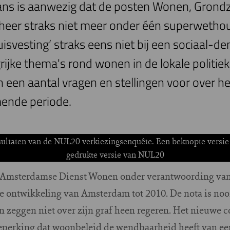
kans is aanwezig dat de posten Wonen, Grondz
eer straks niet meer onder één superwethoud
isvesting’ straks eens niet bij een sociaal-de
ijke thema's rond wonen in de lokale politie
jen een aantal vragen en stellingen voor over 
ende periode.
esultaten van de NUL20 verkiezingsenquête. Een beknopte versie v
gedrukte versie van NUL20
e Amsterdamse Dienst Wonen onder verantwoording van
ke ontwikkeling van Amsterdam tot 2010. De nota is nooi
en zeggen niet over zijn graf heen regeren. Het nieuwe c
eperking dat woonbeleid de wendbaarheid heeft van e