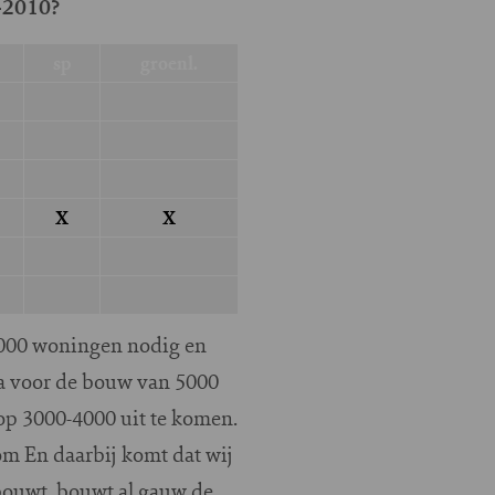
6-2010?
sp
groenl.
X
X
5000 woningen nodig en
ma voor de bouw van 5000
op 3000-4000 uit te komen.
rom En daarbij komt dat wij
 bouwt, bouwt al gauw de