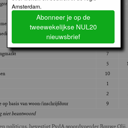
gorde van 1 (laagste) tot 10 (hoogste prioriteit)
pvda
v
Amsterdam.
3
Abonneer je op de
komen
6
tweewekelijkse NUL20
edisch geïndiceerden
8
nieuwsbrief
4
ingmarkt
7
5
men
10
1
2
 op basis van woon-/inschrijfduur
9
g niet beantwoord
en politicus, bevestigt PvdA-woordvoerder Bouwe Olij. 