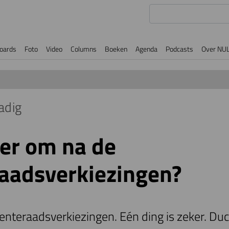
oards
Foto
Video
Columns
Boeken
Agenda
Podcasts
Over NU
adig
oer om na de
aadsverkiezingen?
enteraadsverkiezingen. Eén ding is zeker. Duc