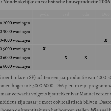
1: Noodzakelijke en realistische bouwproductie 200
pvda
vvd
cda
D66
n 2000 woningen
0-3000 woningen
0-4000 woningen
X
0-5000 woningen
X
0-6000 woningen
X
X
n 6000 woningen
 GroenLinks en SP) achten een jaarproductie van 4000-
omen hoger uit: 5000-6000. D66 pleit in zijn program
maar verwacht volgens lijsttrekker Ivar Manuel eerder 
mbitieus zijn maar je moet ook realistisch blijven. Daa
n boven de kwantiteit van het bouwen stellen. Wie snel