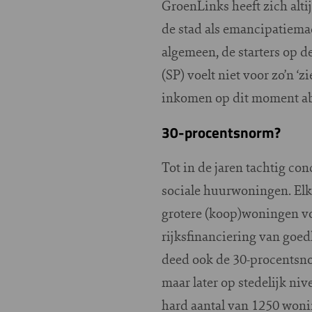
GroenLinks heeft zich alt
de stad als emancipatiema
algemeen, de starters op d
(SP) voelt niet voor zo’n ‘
inkomen op dit moment abso
30-procentsnorm?
Tot in de jaren tachtig c
sociale huurwoningen. Elke
grotere (koop)woningen v
rijksfinanciering van goe
deed ook de 30-procentsno
maar later op stedelijk ni
hard aantal van 1250 woni