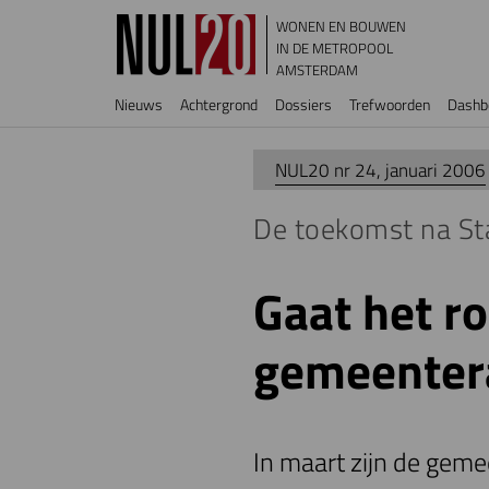
Overslaan en naar de inhoud gaan
WONEN EN BOUWEN
IN DE METROPOOL
AMSTERDAM
Hoofdnavigatie
Nieuws
Achtergrond
Dossiers
Trefwoorden
Dashb
NUL20 nr 24, januari 2006
De toekomst na St
Gaat het r
gemeenter
In maart zijn de geme