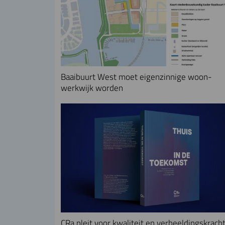
Baaibuurt West moet eigenzinnige woon-
werkwijk worden
CRa pleit voor kwaliteit en verbeeldingskracht