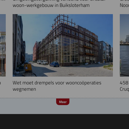
woon-werkgebouw in Buiksloterham
Noo
n
Wet moet drempels voor wooncoöperaties
458 
wegnemen
Cruq
Meer