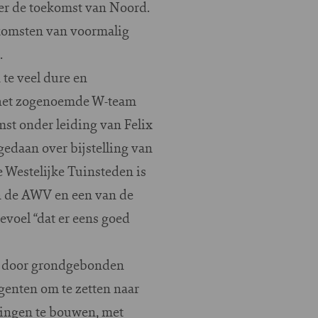
er de toekomst van Noord.
nkomsten van voormalig
.
e veel dure en
n het zogenoemde W-team
mst onder leiding van Felix
gedaan over bijstelling van
 Westelijke Tuinsteden is
an de AWV en een van de
evoel “dat er eens goed
g door grondgebonden
genten om te zetten naar
ningen te bouwen, met