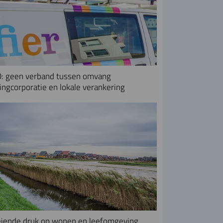
: geen verband tussen omvang
ngcorporatie en lokale verankering
iende druk op wonen en leefomgeving