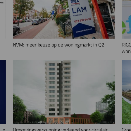
NVM: meer keuze op de woningmarkt in Q2
RIGO
woni
 in
Omgevingsvergunning verleend voor circulair
Groe