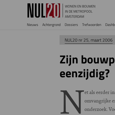
Overslaan en naar de inhoud gaan
WONEN EN BOUWEN
IN DE METROPOOL
AMSTERDAM
Hoofdnavigatie
Nieuws
Achtergrond
Dossiers
Trefwoorden
Dashb
NUL20 nr 25, maart 2006
Zijn bouwp
eenzijdig?
N
et als eerder 
omvangrijke en
onderzoek. Voo