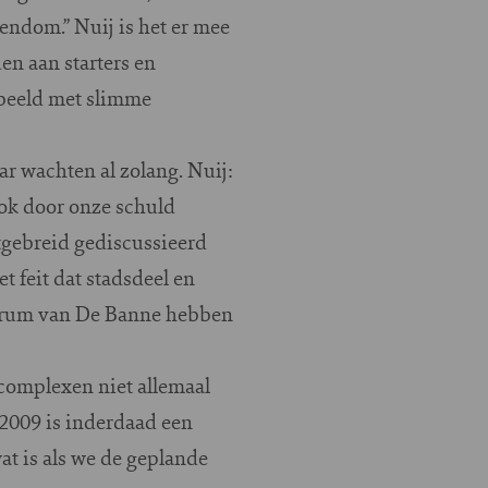
ndom.” Nuij is het er mee
en aan starters en
rbeeld met slimme
r wachten al zolang. Nuij:
Ook door onze schuld
itgebreid gediscussieerd
t feit dat stadsdeel en
ntrum van De Banne hebben
 complexen niet allemaal
 2009 is inderdaad een
at is als we de geplande