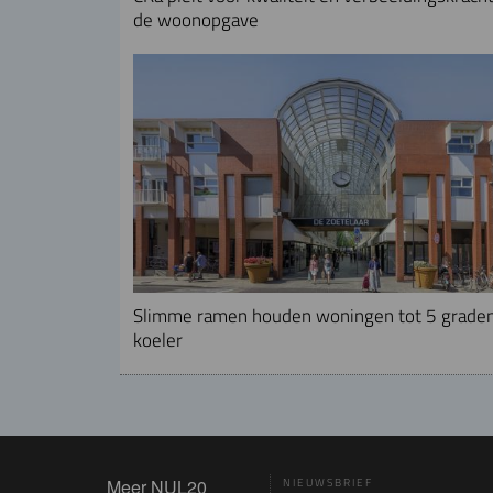
de woonopgave
Slimme ramen houden woningen tot 5 grade
koeler
Meer NUL20
NIEUWSBRIEF