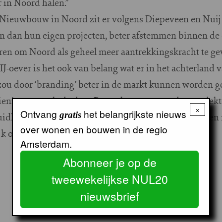
 in Noord halen.”
 Nieuwbouw in Noord zit er volgens Diepeveen en Nuij 
en dan hun eigen projecten, beter afstemmen binnen de 
n om Noord als geheel meer aantrekkingskracht te geve
-oever is het ook van belang wat er in het achterland 
zou door ‘branding’ beter in de markt kunnen worden ge
ieningen, zoals de door Rottenberg geopperde overdekt
×
Ontvang
het belangrijkste nieuws
gratis
dlijn. Nuij: “Verschillende soorten woningzoekenden m
over wonen en bouwen in de regio
jk of landelijk willen wonen.”
Amsterdam.
Abonneer je op de
tweewekelijkse NUL20
nieuwsbrief