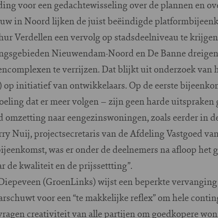
ding voor een gedachtewisseling over de plannen en ov
w in Noord lijken de juist beëindigde platformbijee
r Verdellen een vervolg op stadsdeelniveau te krijgen
ngsgebieden Nieuwendam-Noord en De Banne dreigen t
ncomplexen te verrijzen. Dat blijkt uit onderzoek va
op initiatief van ontwikkelaars. Op de eerste bijeenko
oeling dat er meer volgen – zijn geen harde uitspraken 
d omzetting naar eengezinswoningen, zoals eerder in de
ry Nuij, projectsecretaris van de Afdeling Vastgoed v
bijeenkomst, was er onder de deelnemers na afloop het g
de kwaliteit en de prijssettting”.
Diepeveen (GroenLinks) wijst een beperkte vervangin
rschuwt voor een “te makkelijke reflex” om hele contin
ragen creativiteit van alle partijen om goedkopere wo