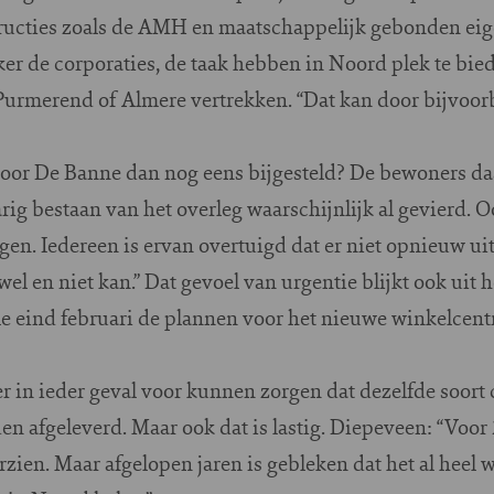
ructies zoals de AMH en maatschappelijk gebonden eige
ker de corporaties, de taak hebben in Noord plek te bied
Purmerend of Almere vertrekken. “Dat kan door bijvoo
or De Banne dan nog eens bijgesteld? De bewoners daa
rig bestaan van het overleg waarschijnlijk al gevierd. 
ggen. Iedereen is ervan overtuigd dat er niet opnieuw u
l en niet kan.” Dat gevoel van urgentie blijkt ook uit he
e eind februari de plannen voor het nieuwe winkelce
r in ieder geval voor kunnen zorgen dat dezelfde soort
n afgeleverd. Maar ook dat is lastig. Diepeveen: “Voor
zien. Maar afgelopen jaren is gebleken dat het al heel w