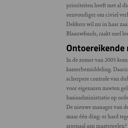
prioriteiten heeft met al 
eenvoudiger om civiel verh
Dekkers wil nu in haar zaa
Blaauwfonds, raakt snel lee
Ontoereikende 
In de zomer van 2005 komt 
kamerbemiddeling. Daarin 
scherpere controle van du
voor eigenaren moeten gel
basisadministratie op ord
De nieuwe manager van de 
maar één ding: er hard teg
arsenaal aan maatregelen?