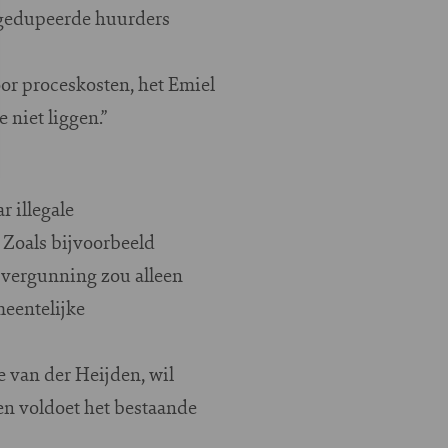
r gedupeerde huurders
oor proceskosten, het Emiel
 niet liggen.”
 illegale
Zoals bijvoorbeeld
 vergunning zou alleen
meentelijke
 van der Heijden, wil
 en voldoet het bestaande