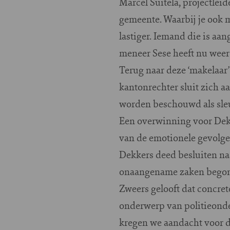
Marcel Suitela, projectlei
gemeente. Waarbij je ook m
lastiger. Iemand die is aa
meneer Sese heeft nu weer
Terug naar deze ‘makelaar’ 
kantonrechter sluit zich a
worden beschouwd als sleu
Een overwinning voor Dekk
van de emotionele gevolge
Dekkers deed besluiten naa
onaangename zaken begonne
Zweers gelooft dat concret
onderwerp van politieond
kregen we aandacht voor de