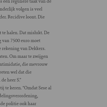
s een reguliere taak van de
derlijk volgen is veel
er. Recidive loont. Die
t te halen. Dat mislukt. De
ag van 7500 euro moet
e rekening van Dekkers.
aten. Om maar te zwijgen
intimidatie, die mevrouw
weten wel dat die
de heer S.”
ij te keren. “Omdat Sese al
delingsverordening,
de politie ook haar