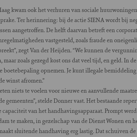
 Haag kwam ook het verhuren van sociale huurwoningen
rake. Ter herinnering: bij de actie SIENA wordt bij ne
ssen aangetroffen. De helft daarvan betreft een corpor
nregelmatigheden vastgesteld, zoals fraude en oneigenl
tbreekt”, zegt Van der Heijden. “We kunnen de vergunnin
aar zoals gezegd kost ons dat veel tijd, en geld. In d
e boetebepaling opnemen. Je kunt illegale bemiddeling 
de winst afromen.”
weten niets te voelen voor nieuwe en aanvullende maatr
e gemeenten”, stelde Donner vast. Het bestaande repert
e capaciteit van het handhavingsapparaat. Prompt wer
dam te maken, in gezelschap van de Dienst Wonen en he
aakt sluitende handhaving erg lastig. Dat schuiven de