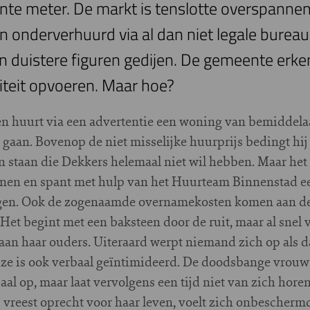
te meter. De markt is tenslotte overspannen
nderverhuurd via al dan niet legale bureaus. 
n duistere figuren gedijen. De gemeente erken
teit opvoeren. Maar hoe?
en huurt via een advertentie een woning van bemiddela
aan. Bovenop de niet misselijke huurprijs bedingt hij 
n staan die Dekkers helemaal niet wil hebben. Maar het i
nnen en spant met hulp van het Huurteam Binnenstad ee
ijgen. Ook de zogenaamde overnamekosten komen aan d
Het begint met een baksteen door de ruit, maar al snel 
aan haar ouders. Uiteraard werpt niemand zich op als d
e is ook verbaal geïntimideerd. De doodsbange vrouw zo
al op, maar laat vervolgens een tijd niet van zich horen
vreest oprecht voor haar leven, voelt zich onbeschermd