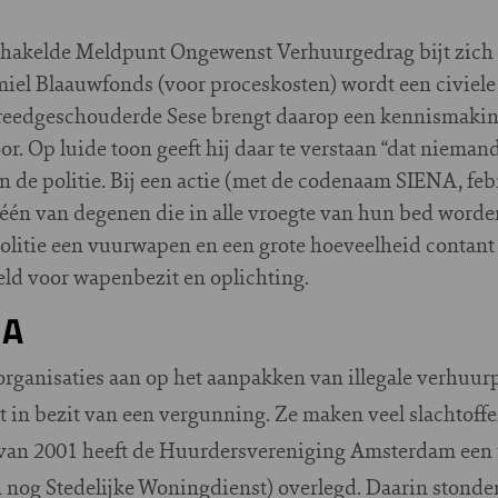
hakelde Meldpunt Ongewenst Verhuurgedrag bijt zich v
Emiel Blaauwfonds (voor proceskosten) wordt een civie
breedgeschouderde Sese brengt daarop een kennismaki
. Op luide toon geeft hij daar te verstaan “dat nieman
 de politie. Bij een actie (met de codenaam SIENA, febr
én van degenen die in alle vroegte van hun bed worden 
olitie een vuurwapen en een grote hoeveelheid contant 
eld voor wapenbezit en oplichting.
NA
organisaties aan op het aanpakken van illegale verhuur
t in bezit van een vergunning. Ze maken veel slachtoffe
r van 2001 heeft de Huurdersvereniging Amsterdam een 
 nog Stedelijke Woningdienst) overlegd. Daarin stond