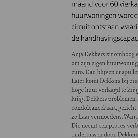
maand voor 60 vierkan
huurwoningen worden o
circuit ontstaan waari
de handhavingscapaci
A
nja Dekkers zit omhoog 
om zijn eigen huurwoning g
euro. Dan blijven er spulle
Later komt Dekkers bij zi
hoge huur verlaagd te kr
krijgt Dekkers problemen. 
condoleancekaart, gericht 
zo haar vermoedens. Want z
Die neemt een proces-verba
ondertussen door. Dekkers 