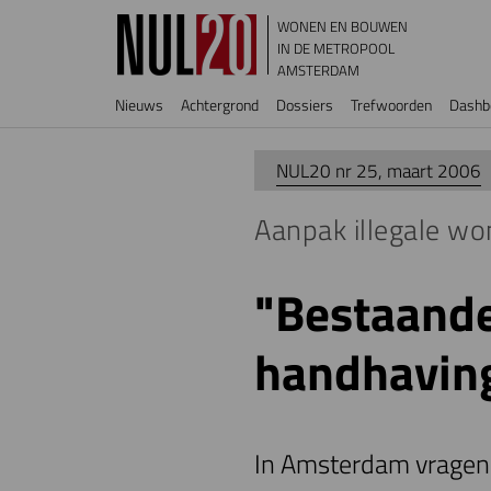
Overslaan en naar de inhoud gaan
WONEN EN BOUWEN
IN DE METROPOOL
AMSTERDAM
Hoofdnavigatie
Nieuws
Achtergrond
Dossiers
Trefwoorden
Dashb
NUL20 nr 25, maart 2006
Aanpak illegale won
"Bestaande
handhaving
In Amsterdam vragen 