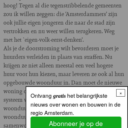
hoog! Tegen al die tegenstribbelende gemeenten
zou ik willen zeggen: die ‘Amsterdammers’ zijn
ook jullie eigen jongeren die naar de stad zijn
vertrokken en nu weer willen terugkeren. Weg
met het `eigen-volk-eerst-denken’.
Als je de doorstroming wilt bevorderen moet je
huurders verleiden in plaats van straffen. Nu
krijgen ze niet alleen meestal een veel hogere
huur voor hun kiezen, maar leveren ze ook al hun
opgebouwde woonduur in. Dan moet de nieuwe
woning ook wel een paleisje zijn. Maak een
×
Ontvang
het belangrijkste
gratis
systeem waarin doorstromers een deel van hun
nieuws over wonen en bouwen in de
woonduur behouden en waarin woningruil geen
regio Amsterdam.
woonduur kost. Laat twee huurders die gaan
Abonneer je op de
samenwonen hun opgebouwde woonduur