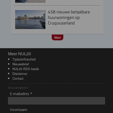
458 nieuwe betaalbare
huurwoningen op
Cruquiuseiland
Meer
Meer NUL20
Meer NUL20
Tijdschriftarchief
Nieuwsbrief
NUL20 RSS-feeds
Disclaimer
Contact
NIEUWSBRIEF
E-mailadres *
Voornaam