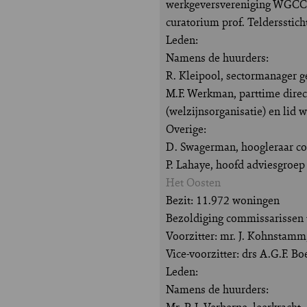
werkgeversvereniging WGCC.;
curatorium prof. Teldersstic
Leden:
Namens de huurders:
R. Kleipool, sectormanager 
M.F. Werkman, parttime direc
(welzijnsorganisatie) en li
Overige:
D. Swagerman, hoogleraar con
P. Lahaye, hoofd adviesgroe
Het Oosten
Bezit: 11.972 woningen
Bezoldiging commissarissen t
Voorzitter: mr. J. Kohnstam
Vice-voorzitter: drs A.G.F. B
Leden:
Namens de huurders:
Mr. P. J. Verberne, leerkracht.