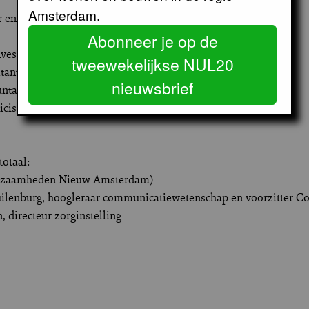
Amsterdam.
ur en oud-stadsdeelwethouder ZuiderAmstel.
Abonneer je op de
nvesteringsmaatschappij Astor Participaties.
tweewekelijkse NUL20
tant
nieuwsbrief
untant/ partner Mazars.
ciste
otaal:
erkzaamheden Nieuw Amsterdam)
an Cuilenburg, hoogleraar communicatiewetenschap en voorzitter 
, directeur zorginstelling