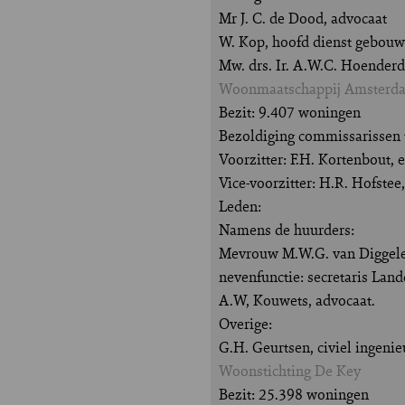
Mr J. C. de Dood, advocaat
W. Kop, hoofd dienst gebo
Mw. drs. Ir. A.W.C. Hoenderd
Woonmaatschappij Amsterd
Bezit: 9.407 woningen
Bezoldiging commissarissen t
Voorzitter: F.H. Kortenbout
Vice-voorzitter: H.R. Hofstee
Leden:
Namens de huurders:
Mevrouw M.W.G. van Diggelen
nevenfunctie: secretaris Lan
A.W, Kouwets, advocaat.
Overige:
G.H. Geurtsen, civiel ingeni
Woonstichting De Key
Bezit: 25.398 woningen