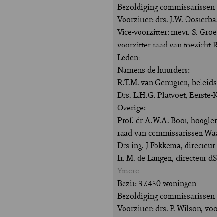
Bezoldiging commissarissen t
Voorzitter: drs. J.W. Oosterb
Vice-voorzitter: mevr. S. Gr
voorzitter raad van toezich
Leden:
Namens de huurders:
R.T.M. van Genugten, beleid
Drs. L.H.G. Platvoet, Eerste
Overige:
Prof. dr A.W.A. Boot, hoogle
raad van commissarissen Wa
Drs ing. J Fokkema, directeu
Ir. M. de Langen, directeur
Ymere
Bezit: 37.430 woningen
Bezoldiging commissarissen 
Voorzitter: drs. P. Wilson, 