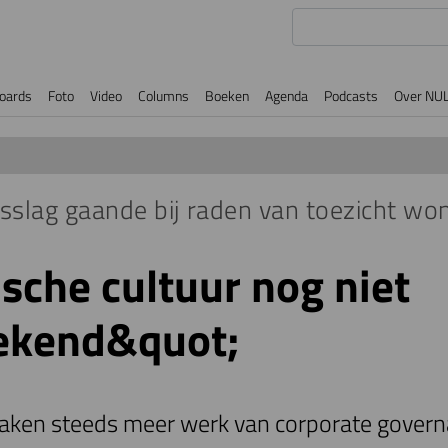
oards
Foto
Video
Columns
Boeken
Agenda
Podcasts
Over NU
gsslag gaande bij raden van toezicht wo
sche cultuur nog niet
rekend&quot;
ken steeds meer werk van corporate governa