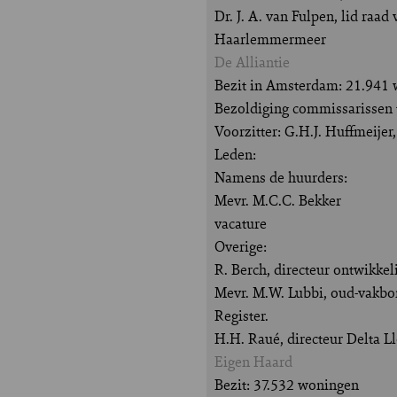
Dr. J. A. van Fulpen, lid raa
Haarlemmermeer
De Alliantie
Bezit in Amsterdam: 21.941
Bezoldiging commissarissen t
Voorzitter: G.H.J. Huffmeije
Leden:
Namens de huurders:
Mevr. M.C.C. Bekker
vacature
Overige:
R. Berch, directeur ontwikke
Mevr. M.W. Lubbi, oud-vakbo
Register.
H.H. Raué, directeur Delta 
Eigen Haard
Bezit: 37.532 woningen