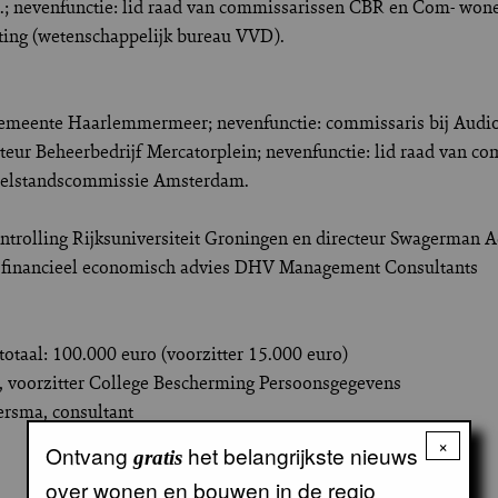
 nevenfunctie: lid raad van commissarissen CBR en Com- wone
hting (wetenschappelijk bureau VVD).
gemeente Haarlemmermeer; nevenfunctie: commissaris bij Audio
teur Beheerbedrijf Mercatorplein; nevenfunctie: lid raad van c
d welstandscommissie Amsterdam.
trolling Rijksuniversiteit Groningen en directeur Swagerman A
p financieel economisch advies DHV Management Consultants
otaal: 100.000 euro (voorzitter 15.000 euro)
m, voorzitter College Bescherming Persoonsgegevens
oersma, consultant
×
Ontvang
het belangrijkste nieuws
gratis
over wonen en bouwen in de regio