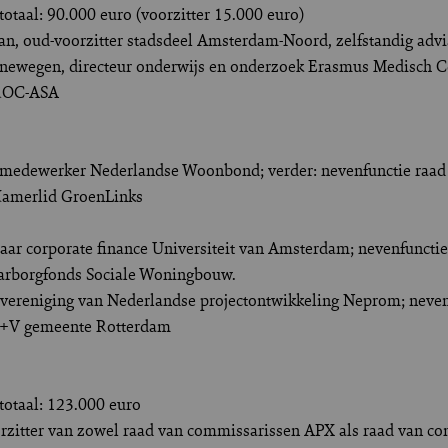
otaal: 90.000 euro (voorzitter 15.000 euro)
aan, oud-voorzitter stadsdeel Amsterdam-Noord, zelfstandig advi
oenewegen, directeur onderwijs en onderzoek Erasmus Medisch Ce
t ROC-ASA
smedewerker Nederlandse Woonbond; verder: nevenfunctie raad 
-Kamerlid GroenLinks
raar corporate finance Universiteit van Amsterdam; nevenfunctie
arborgfonds Sociale Woningbouw.
r vereniging van Nederlandse projectontwikkeling Neprom; neven
 dS+V gemeente Rotterdam
totaal: 123.000 euro
voorzitter van zowel raad van commissarissen APX als raad van c