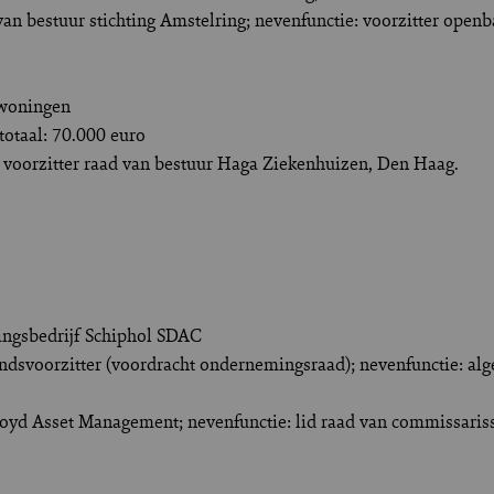
d van bestuur stichting Amstelring; nevenfunctie: voorzitter open
 woningen
otaal: 70.000 euro
r, voorzitter raad van bestuur Haga Ziekenhuizen, Den Haag.
lingsbedrijf Schiphol SDAC
ndsvoorzitter (voordracht ondernemingsraad); nevenfunctie: al
Lloyd Asset Management; nevenfunctie: lid raad van commissari