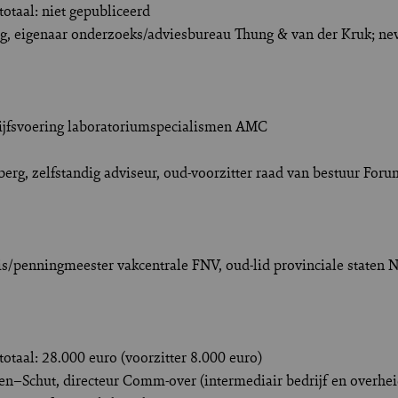
otaal: niet gepubliceerd
ng, eigenaar onderzoeks/adviesbureau Thung & van der Kruk; ne
drijfsvoering laboratoriumspecialismen AMC
nberg, zelfstandig adviseur, oud-voorzitter raad van bestuur Fo
is/penningmeester vakcentrale FNV, oud-lid provinciale staten 
otaal: 28.000 euro (voorzitter 8.000 euro)
wen–Schut, directeur Comm-over (intermediair bedrijf en overheid