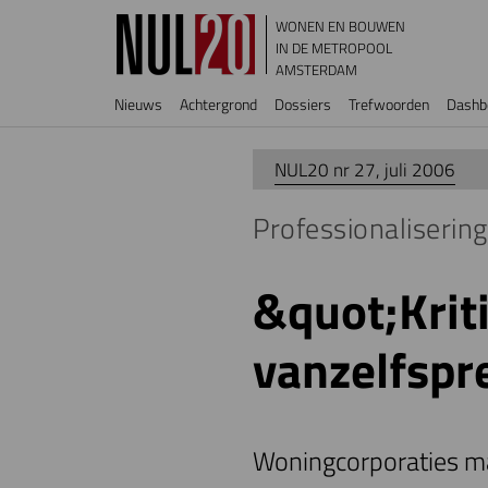
Overslaan en naar de inhoud gaan
WONEN EN BOUWEN
IN DE METROPOOL
AMSTERDAM
Hoofdnavigatie
Nieuws
Achtergrond
Dossiers
Trefwoorden
Dashb
NUL20 nr 27, juli 2006
Professionaliserin
&quot;Kriti
vanzelfsp
Woningcorporaties ma