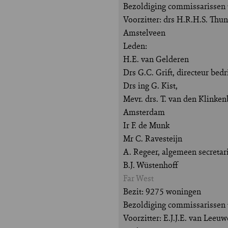
Bezoldiging commissarissen t
Voorzitter: drs H.R.H.S. Thu
Amstelveen
Leden:
H.E. van Gelderen
Drs G.C. Grift, directeur be
Drs ing G. Kist,
Mevr. drs. T. van den Klinke
Amsterdam
Ir F. de Munk
Mr C. Ravesteijn
A. Regeer, algemeen secretar
B.J. Wüstenhoff
Far West
Bezit: 9275 woningen
Bezoldiging commissarissen t
Voorzitter: E.J.J.E. van Leeu