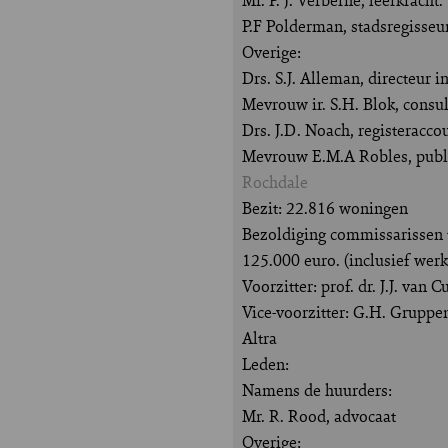
P.F Polderman, stadsregisse
Overige:
Drs. S.J. Alleman, directeur i
Mevrouw ir. S.H. Blok, consul
Drs. J.D. Noach, registeracco
Mevrouw E.M.A Robles, publi
Rochdale
Bezit: 22.816 woningen
Bezoldiging commissarissen t
125.000 euro. (inclusief w
Voorzitter: prof. dr. J.J. v
Vice-voorzitter: G.H. Gruppen
Altra
Leden:
Namens de huurders:
Mr. R. Rood, advocaat
Overige: