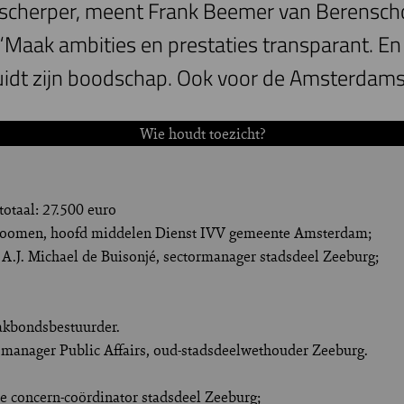
 scherper, meent Frank Beemer van Berensch
aak ambities en prestaties transparant. En z
uidt zijn boodschap. Ook voor de Amsterdams
Wie houdt toezicht?
otaal: 27.500 euro
 Koomen, hoofd middelen Dienst IVV gemeente Amsterdam;
 A.J. Michael de Buisonjé, sectormanager stadsdeel Zeeburg;
vakbondsbestuurder.
manager Public Affairs, oud-stadsdeelwethouder Zeeburg.
e concern-coördinator stadsdeel Zeeburg;