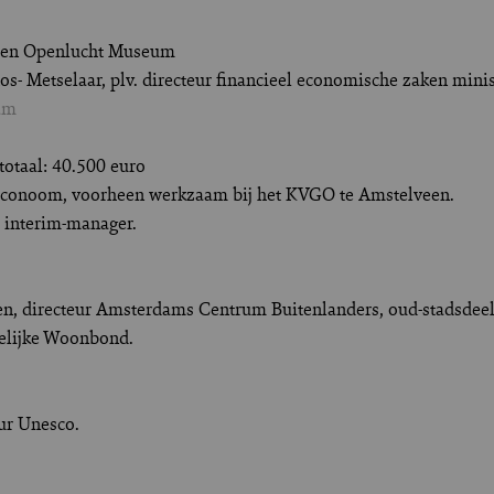
uwen Openlucht Museum
os- Metselaar, plv. directeur financieel economische zaken min
am
otaal: 40.500 euro
, econoom, voorheen werkzaam bij het KVGO te Amstelveen.
, interim-manager.
, directeur Amsterdams Centrum Buitenlanders, oud-stadsdeel
delijke Woonbond.
eur Unesco.