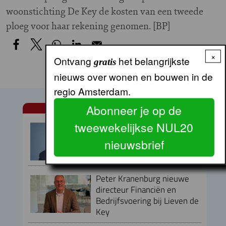
woonstichting De Key de kosten van een tweede
ploeg voor haar rekening genomen. [BP]
×
Ontvang
het belangrijkste
gratis
nieuws over wonen en bouwen in de
regio Amsterdam.
Abonneer je op de
NUL20 NIEUWS
tweewekelijkse NUL20
Armand van de Laar per 1
september aangesteld als
nieuwsbrief
secretaris-directeur MRA
Peter Kranenburg nieuwe
directeur Financiën en
Bedrijfsvoering bij Lieven de
Key