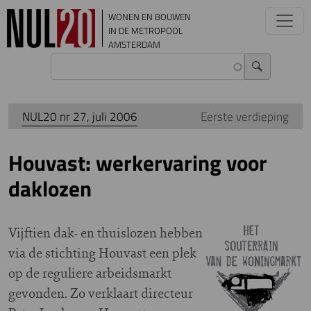
Overslaan en naar de inhoud gaan
WONEN EN BOUWEN
IN DE METROPOOL
AMSTERDAM
NUL20 nr 27, juli 2006
Eerste verdieping
Houvast: werkervaring voor
daklozen
V
ijftien dak- en thuislozen hebben
via de stichting Houvast een plek
op de reguliere arbeidsmarkt
gevonden. Zo verklaart directeur