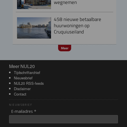
wegnemen
458 nieuwe betaalbare
huurwoningen op
Cruquiuseiland
Meer
Meer NUL20
Meer NUL20
Tijdschriftarchief
Nieuwsbrief
NUL20 RSS-feeds
Disclaimer
Contact
NIEUWSBRIEF
E-mailadres *