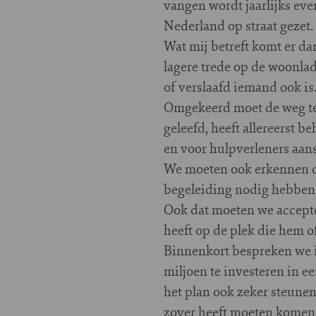
vangen wordt jaarlijks ev
Nederland op straat gezet.
Wat mij betreft komt er dan
lagere trede op de woonladd
of verslaafd iemand ook is. 
Omgekeerd moet de weg te
geleefd, heeft allereerst 
en voor hulpverleners aans
We moeten ook erkennen da
begeleiding nodig hebben o
Ook dat moeten we accepte
heeft op de plek die hem of
Binnenkort bespreken we i
miljoen te investeren in e
het plan ook zeker steunen
zover heeft moeten komen.