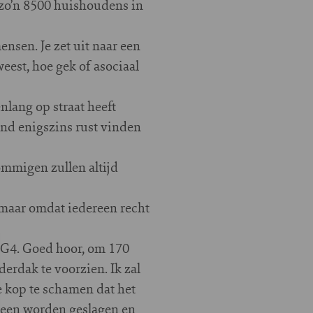
 zo’n 8500 huishoudens in
ensen. Je zet uit naar een
eest, hoe gek of asociaal
lang op straat heeft
mand enigszins rust vinden
mmigen zullen altijd
 maar omdat iedereen recht
 G4. Goed hoor, om 170
erdak te voorzien. Ik zal
e kop te schamen dat het
neen worden geslagen en