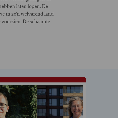
hebben laten lopen. De
we in zo’n welvarend land
te voorzien. De schaamte