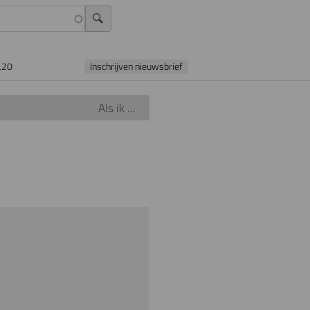
L20
Inschrijven nieuwsbrief
Als ik ...