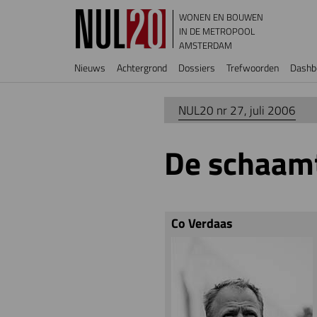
Overslaan en naar de inhoud gaan
WONEN EN BOUWEN
IN DE METROPOOL
AMSTERDAM
Hoofdnavigatie
Nieuws
Achtergrond
Dossiers
Trefwoorden
Dashb
NUL20 nr 27, juli 2006
De schaamt
Co Verdaas