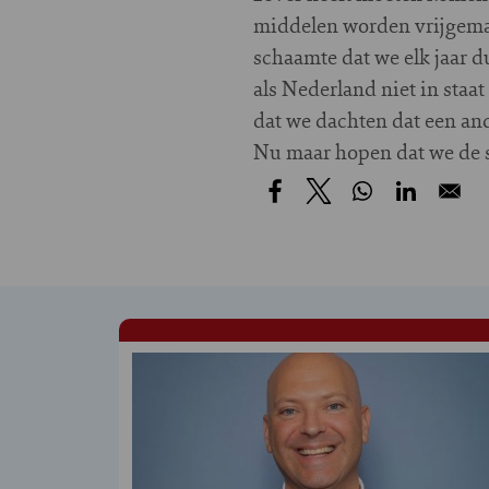
middelen worden vrijgemaa
schaamte dat we elk jaar 
als Nederland niet in staa
dat we dachten dat een and
Nu maar hopen dat we de s