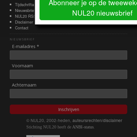
Abonneer je op de tweeweke
Tijdschriftarchief
Nieuwsbrief
NUL20 nieuwsbrief
NUL20 RSS-feeds
Disclaimer
Contact
NIEUWSBRIEF
E-mailadres *
Voornaam
Achternaam
Inschrijven
© NUL20, 2002-heden,
auteursrechten/disclaimer
Stichting NUL20 heeft de
ANBI-status
.