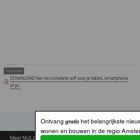
DOWNLOAD
DOWNLOAD hier de complete pdf voor je tablet, smartphone
of pc.
Ontvang
het belangrijkste nieu
gratis
wonen en bouwen in de regio Amste
Meer NUL20
Meer NUL20