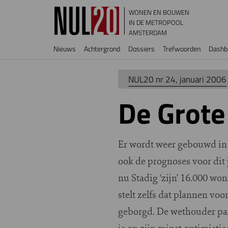
Overslaan en naar de inhoud gaan
WONEN EN BOUWEN
IN DE METROPOOL
AMSTERDAM
Hoofdnavigatie
Nieuws
Achtergrond
Dossiers
Trefwoorden
Dashb
NUL20 nr 24, januari 2006
De Grote
E
r wordt weer gebouwd in
ook de prognoses voor dit j
nu Stadig ‘zijn’ 16.000 w
stelt zelfs dat plannen vo
geborgd. De wethouder pak
is op zijn minst optimisti