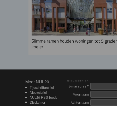
Slimme ramen houden woningen tot 5 grade
koeler
Meer NUL20
Meer NUL20
NIEUWSBRIEF
E-mailadres *
Tijdschriftarchief
Nieuwsbrief
Voornaam
NUL20 RSS-feeds
Disclaimer
Achternaam
Contact
Inschrijven