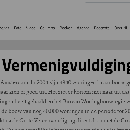
oards
Foto
Video
Columns
Boeken
Agenda
Podcasts
Over NU
 Vermenigvuldigin
 Amsterdam. In 2004 zijn 4940 woningen in aanbouw ge
aar zien er goed uit. Het ziet er kortom niet naar uit da
oningen heeft gehaald en het Bureau Woningbouwregie 
or de bouw van nog 40.000 woningen in de periode tot 20
t na de Grote Vereenvoudiging direct door met de Gro
sch. De gemeentelijke inkomstenstroom uit de uitgifte va