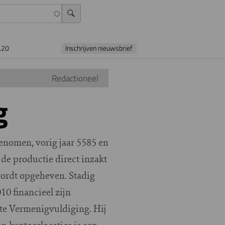
L20
Inschrijven nieuwsbrief
Redactioneel
g
nomen, vorig jaar 5585 en
t de productie direct inzakt
wordt opgeheven. Stadig
10 financieel zijn
te Vermenigvuldiging. Hij
n kantoorlocaties is aan