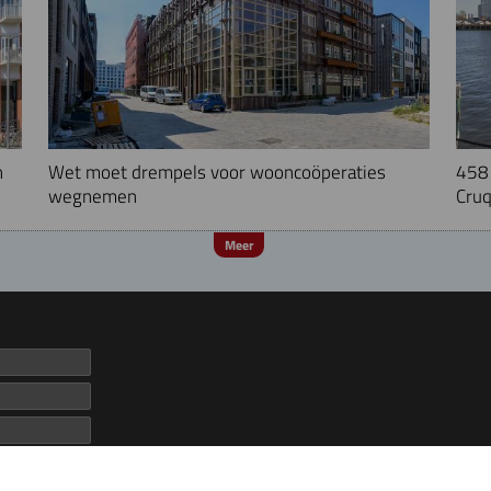
n
Wet moet drempels voor wooncoöperaties
458 
wegnemen
Cruq
Meer