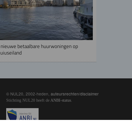
nieuwe betaalbare huurwoningen op
uiuseiland
© NUL20, 2002-heden,
auteursrechten/disclaimer
Stichting NUL20 heeft de
ANBI-status
.
Image