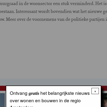
uurgraad in de woonsector een stuk verminderd. Het is 
t bestaan. Interessant wordt bovendien wat het nieuwe 
w. Meer over de voornemens van de politieke partijen 
NUL20 NIEUWS
×
Ontvang
het belangrijkste nieuws
gratis
over wonen en bouwen in de regio