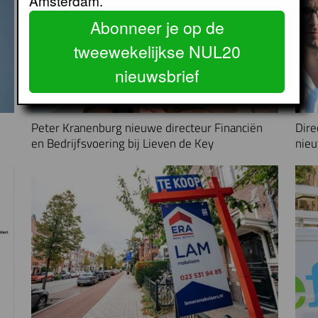
Amsterdam.
Abonneer je op de
tweewekelijkse NUL20
nieuwsbrief
Peter Kranenburg nieuwe directeur Financiën
Dire
en Bedrijfsvoering bij Lieven de Key
nieu