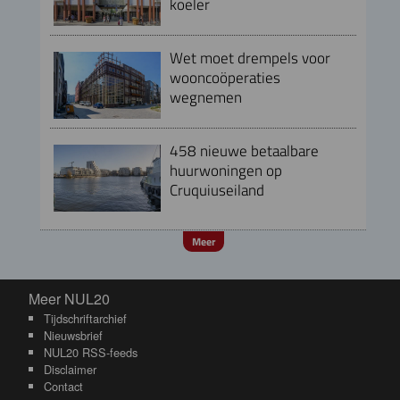
koeler
Wet moet drempels voor
wooncoöperaties
wegnemen
458 nieuwe betaalbare
huurwoningen op
Cruquiuseiland
Meer
Meer NUL20
Meer NUL20
Tijdschriftarchief
Nieuwsbrief
NUL20 RSS-feeds
Disclaimer
Contact