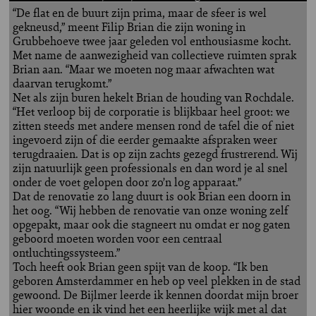
“De flat en de buurt zijn prima, maar de sfeer is wel
gekneusd,” meent Filip Brian die zijn woning in
Grubbehoeve twee jaar geleden vol enthousiasme kocht.
Met name de aanwezigheid van collectieve ruimten sprak
Brian aan. “Maar we moeten nog maar afwachten wat
daarvan terugkomt.”
Net als zijn buren hekelt Brian de houding van Rochdale.
“Het verloop bij de corporatie is blijkbaar heel groot: we
zitten steeds met andere mensen rond de tafel die of niet
ingevoerd zijn of die eerder gemaakte afspraken weer
terugdraaien. Dat is op zijn zachts gezegd frustrerend. Wij
zijn natuurlijk geen professionals en dan word je al snel
onder de voet gelopen door zo’n log apparaat.”
Dat de renovatie zo lang duurt is ook Brian een doorn in
het oog. “Wij hebben de renovatie van onze woning zelf
opgepakt, maar ook die stagneert nu omdat er nog gaten
geboord moeten worden voor een centraal
ontluchtingssysteem.”
Toch heeft ook Brian geen spijt van de koop. “Ik ben
geboren Amsterdammer en heb op veel plekken in de stad
gewoond. De Bijlmer leerde ik kennen doordat mijn broer
hier woonde en ik vind het een heerlijke wijk met al dat