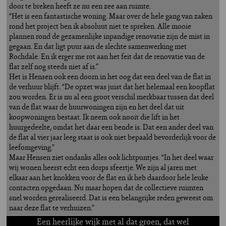
door te breken heeft ze nu een zee aan ruimte.
“Het is een fantastische woning. Maar over de hele gang van zaken
rond het project ben ik absoluut niet te spreken. Alle mooie
plannen rond de gezamenlijke inpandige renovatie zijn de mist in
gegaan. En dat ligt puur aan de slechte samenwerking met
Rochdale. En ik erger me rot aan het feit dat de renovatie van de
flat zelf nog steeds niet af is.”
Het is Hensen ook een doorn in het oog dat een deel van de flat in
de verhuur blijft. “De opzet was juist dat het helemaal een koopflat
zou worden. Er is nu al een groot verschil merkbaar tussen dat deel
van de flat waar de huurwoningen zijn en het deel dat uit
koopwoningen bestaat. Ik neem ook nooit die lift in het
huurgedeelte, omdat het daar een bende is. Dat een ander deel van
de flat al vier jaar leeg staat is ook niet bepaald bevorderlijk voor de
leefomgeving.”
Maar Hensen ziet ondanks alles ook lichtpuntjes. “In het deel waar
wij wonen heerst echt een dorps sfeertje. We zijn al jaren met
elkaar aan het knokken voor de flat en ik heb daardoor hele leuke
contacten opgedaan. Nu maar hopen dat de collectieve ruimten
snel worden gerealiseerd. Dat is een belangrijke reden geweest om
naar deze flat te verhuizen.”
Een heerlijke wijk met al dat groen, dat wel