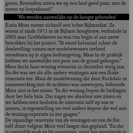
groen. Bovendien zitten we op een heel goed punt, met de
metro op loopafstand.”
‘We worden nauwelijks op de hoogte gehouden’
Karin Moor noemt zichzelf een ‘echte Bijlmerfan’. Ze
woont al sinds 1972 in de Bijlmer hoogbouw, verhuisde in
2003 naar Grubbehoeve en was van begin af aan nauw
betrokken bij het project. “Ik stond helemaal achter de
doelstelling: samen met medebewoners invloed
uitoefenen op je eigen leefomgeving. Maar in de praktijk
hebben we nauwelijks een poot aan de grond gekregen.”
Moor kocht haar woning eveneens in december vorig jaar.
En die was net als alle andere woningen aan een flinke
renovatie toe. Maar de modelwoning die door Rochdale in
samenwerking met de architect was ontworpen, bekoorde
Moor niet in het minst. “In die woning liepen de leidingen
door het hele huis. Dat zagen we absoluut niet zitten en
we hebben toen besloten de renovatie zelf op ons te
nemen, in tegenstelling tot veel andere kopers die wel met
de woningcorporatie in zee gingen.”
De inpandige renovatie van de woningen en van de flat
zelf duurt volgens Moor veel langer dan gepland. “En dat
is natuurlijk vaak zo bij renovaties, maar het vervelende is