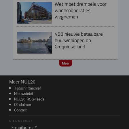
Wet moet drempels voor
wooncoöperaties
wegnemen
458 nieuwe betaalbare
huurwoningen op
Cruquiuseiland
Meer
Meer NUL20
Meer NUL20
Tijdschriftarchief
Nieuwsbrief
NUL20 RSS-feeds
Disclaimer
Contact
NIEUWSBRIEF
E-mailadres *