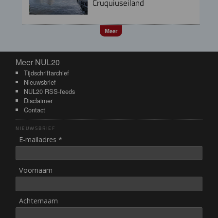
Cruquiuseiland
Meer
Meer NUL20
Meer NUL20
Tijdschriftarchief
Nieuwsbrief
NUL20 RSS-feeds
Disclaimer
Contact
NIEUWSBRIEF
E-mailadres *
Voornaam
Achternaam