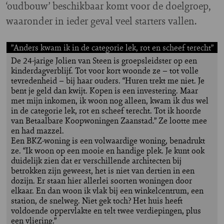
‘oudbouw’ beschikbaar komt voor de doelgroep,
waaronder in ieder geval veel starters vallen.
”Anders kwam ik in de categorie lek, rot en scheef terecht”
De 24-jarige Jolien van Steen is groepsleidster op een
kinderdagverblijf. Tot voor kort woonde ze – tot volle
tevredenheid – bij haar ouders. “Huren trekt me niet. Je
bent je geld dan kwijt. Kopen is een investering. Maar
met mijn inkomen, ik woon nog alleen, kwam ik dus wel
in de categorie lek, rot en scheef terecht. Tot ik hoorde
van Betaalbare Koopwoningen Zaanstad.” Ze lootte mee
en had mazzel.
Een BKZ-woning is een volwaardige woning, benadrukt
ze. “Ik woon op een mooie en handige plek. Je kunt ook
duidelijk zien dat er verschillende architecten bij
betrokken zijn geweest, het is niet van dertien in een
dozijn. Er staan hier allerlei soorten woningen door
elkaar. En dan woon ik vlak bij een winkelcentrum, een
station, de snelweg. Niet gek toch? Het huis heeft
voldoende oppervlakte en telt twee verdiepingen, plus
een vliering.”