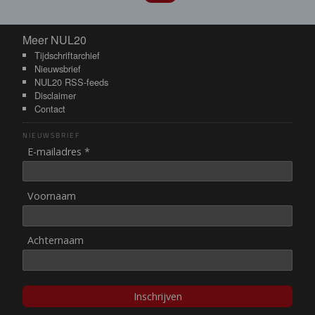
Meer NUL20
Meer NUL20
Tijdschriftarchief
Nieuwsbrief
NUL20 RSS-feeds
Disclaimer
Contact
NIEUWSBRIEF
E-mailadres *
Voornaam
Achternaam
Inschrijven