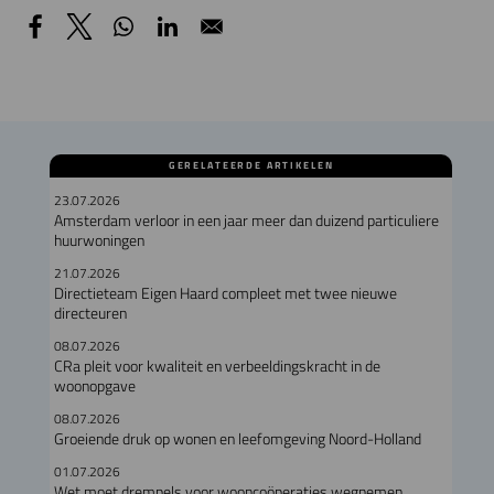
GERELATEERDE ARTIKELEN
23.07.2026
Amsterdam verloor in een jaar meer dan duizend particuliere
huurwoningen
21.07.2026
Directieteam Eigen Haard compleet met twee nieuwe
directeuren
08.07.2026
CRa pleit voor kwaliteit en verbeeldingskracht in de
woonopgave
08.07.2026
Groeiende druk op wonen en leefomgeving Noord-Holland
01.07.2026
Wet moet drempels voor wooncoöperaties wegnemen