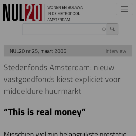
Overslaan en naar de inhoud gaan
WONEN EN BOUWEN
IN DE METROPOOL
AMSTERDAM
NUL20 nr 25, maart 2006
Interview
Stedenfonds Amsterdam: nieuw
vastgoedfonds kiest expliciet voor
middeldure huurmarkt
“This is real money”
Misschien wel zijn belangrijkste prestatie