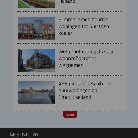
Holland
Slimme ramen houden
woningen tot 5 graden
koeler
Wet moet drempels voor
wooncoöperaties
wegnemen
458 nieuwe betaalbare
huurwoningen op
Cruquiuseiland
Meer
Meer NUL20
Meer NUL20