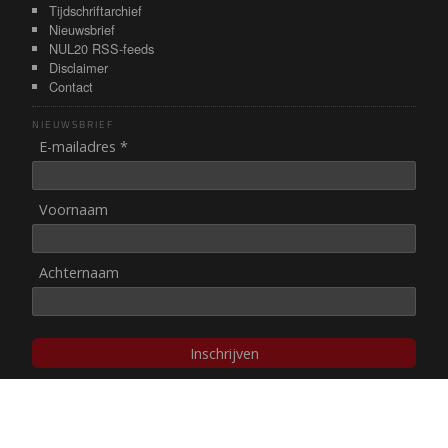
Tijdschriftarchief
Nieuwsbrief
NUL20 RSS-feeds
Disclaimer
Contact
NIEUWSBRIEF
E-mailadres *
Voornaam
Achternaam
Inschrijven
© NUL20, 2002-heden,
auteursrechten/disclaimer
Stichting NUL20 heeft de
ANBI-status
.
Image