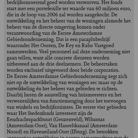
bedrijfsonroerend goed worden verworven. Het fonds
start met een portefeuille ter waarde van 60 miljoen euro,
die in de loop van 2006 zal worden aangekocht. De
ontwikkeling en het beheer van de woningen alsmede het
beheer van de directe omgeving komen onder
verantwoording van de Eerste Amsterdamse
Gebiedsonderneming. Dat is een paraplubedrijf
waaronder Het Oosten, De Key en Rabo Vastgoed
samenwerken. Veel personeel zal deze onderneming niet
gaan tellen, want alle concrete diensten worden
uitbesteed aan de drie deelnemers. De beheertaken
worden exclusief uitgevoerd door beide corporaties.
De Eerste Amsterdamse Gebiedsonderneming zegt zich
niet op de ontwikkeling van woningen sec maar op de
ontwikkeling én het beheer van gebieden te richten.
Daarbij horen de aanstelling van huismeesters en het
verwezenlijken van functiemenging door het toevoegen
van winkels en bedrijfsruimtes. De eerste vier gebieden
waar Het Stedenfonds investeert zijn de
Eendrachtsparkbuurt (Geuzenveld), Wibautas
(Amsterdam-Oost), Van Hasseltkanaal (Amsterdam-
Noord) en Haveneiland-Oost (IJburg). De betrokken
corporaties ontwikkelen in nauwe samenwerking met de