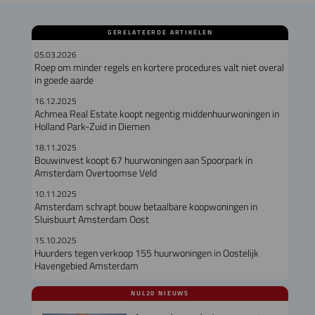
GERELATEERDE ARTIKELEN
05.03.2026
Roep om minder regels en kortere procedures valt niet overal
in goede aarde
16.12.2025
Achmea Real Estate koopt negentig middenhuurwoningen in
Holland Park-Zuid in Diemen
18.11.2025
Bouwinvest koopt 67 huurwoningen aan Spoorpark in
Amsterdam Overtoomse Veld
10.11.2025
Amsterdam schrapt bouw betaalbare koopwoningen in
Sluisbuurt Amsterdam Oost
15.10.2025
Huurders tegen verkoop 155 huurwoningen in Oostelijk
Havengebied Amsterdam
NUL20 NIEUWS