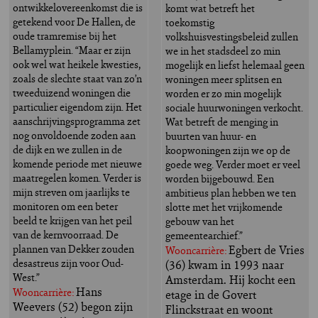
ontwikkelovereenkomst die is
komt wat betreft het
getekend voor De Hallen, de
toekomstig
oude tramremise bij het
volkshuisvestingsbeleid zullen
Bellamyplein. “Maar er zijn
we in het stadsdeel zo min
ook wel wat heikele kwesties,
mogelijk en liefst helemaal geen
zoals de slechte staat van zo’n
woningen meer splitsen en
tweeduizend woningen die
worden er zo min mogelijk
particulier eigendom zijn. Het
sociale huurwoningen verkocht.
aanschrijvingsprogramma zet
Wat betreft de menging in
nog onvoldoende zoden aan
buurten van huur- en
de dijk en we zullen in de
koopwoningen zijn we op de
komende periode met nieuwe
goede weg. Verder moet er veel
maatregelen komen. Verder is
worden bijgebouwd. Een
mijn streven om jaarlijks te
ambitieus plan hebben we ten
monitoren om een beter
slotte met het vrijkomende
beeld te krijgen van het peil
gebouw van het
van de kernvoorraad. De
gemeentearchief.”
plannen van Dekker zouden
Egbert de Vries
Wooncarrière:
desastreus zijn voor Oud-
(36) kwam in 1993 naar
West.”
Amsterdam. Hij kocht een
Hans
Wooncarrière:
etage in de Govert
Weevers (52) begon zijn
Flinckstraat en woont