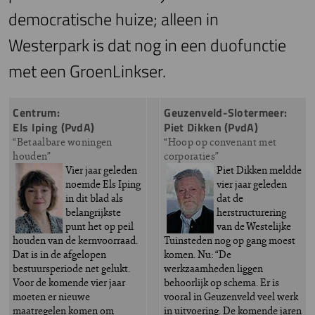
democratische huize; alleen in
Westerpark is dat nog in een duofunctie
met een GroenLinkser.
Centrum:
Geuzenveld-Slotermeer:
Els Iping (PvdA)
Piet Dikken (PvdA)
“Betaalbare woningen
“Hoop op convenant met
houden”
corporaties”
Vier jaar geleden
Piet Dikken meldde
noemde Els Iping
vier jaar geleden
in dit blad als
dat de
belangrijkste
herstructurering
punt het op peil
van de Westelijke
houden van de kernvoorraad.
Tuinsteden nog op gang moest
Dat is in de afgelopen
komen. Nu: “De
bestuursperiode net gelukt.
werkzaamheden liggen
Voor de komende vier jaar
behoorlijk op schema. Er is
moeten er nieuwe
vooral in Geuzenveld veel werk
maatregelen komen om
in uitvoering. De komende jaren