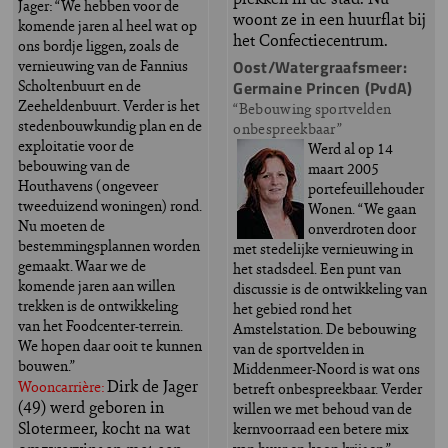
Jager: “We hebben voor de
woont ze in een huurflat bij
komende jaren al heel wat op
het Confectiecentrum.
ons bordje liggen, zoals de
vernieuwing van de Fannius
Oost/Watergraafsmeer:
Scholtenbuurt en de
Germaine Princen (PvdA)
Zeeheldenbuurt. Verder is het
“Bebouwing sportvelden
stedenbouwkundig plan en de
onbespreekbaar”
exploitatie voor de
Werd al op 14
bebouwing van de
maart 2005
Houthavens (ongeveer
portefeuillehouder
tweeduizend woningen) rond.
Wonen. “We gaan
Nu moeten de
onverdroten door
bestemmingsplannen worden
met stedelijke vernieuwing in
gemaakt. Waar we de
het stadsdeel. Een punt van
komende jaren aan willen
discussie is de ontwikkeling van
trekken is de ontwikkeling
het gebied rond het
van het Foodcenter-terrein.
Amstelstation. De bebouwing
We hopen daar ooit te kunnen
van de sportvelden in
bouwen.”
Middenmeer-Noord is wat ons
Dirk de Jager
Wooncarrière:
betreft onbespreekbaar. Verder
(49) werd geboren in
willen we met behoud van de
Slotermeer, kocht na wat
kernvoorraad een betere mix