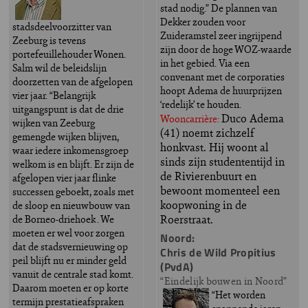
stad nodig.” De plannen van
Dekker zouden voor
stadsdeelvoorzitter van
Zuideramstel zeer ingrijpend
Zeeburg is tevens
zijn door de hoge WOZ-waarde
portefeuillehouder Wonen.
in het gebied. Via een
Salm wil de beleidslijn
convenant met de corporaties
doorzetten van de afgelopen
hoopt Adema de huurprijzen
vier jaar. “Belangrijk
‘redelijk’ te houden.
uitgangspunt is dat de drie
Duco Adema
Wooncarrière:
wijken van Zeeburg
(41) noemt zichzelf
gemengde wijken blijven,
honkvast. Hij woont al
waar iedere inkomensgroep
sinds zijn studententijd in
welkom is en blijft. Er zijn de
de Rivierenbuurt en
afgelopen vier jaar flinke
bewoont momenteel een
successen geboekt, zoals met
koopwoning in de
de sloop en nieuwbouw van
Roerstraat.
de Borneo-driehoek . We
moeten er wel voor zorgen
Noord:
dat de stadsvernieuwing op
Chris de Wild Propitius
peil blijft nu er minder geld
(PvdA)
vanuit de centrale stad komt.
“Eindelijk bouwen in Noord”
Daarom moeten er op korte
“Het worden
termijn prestatieafspraken