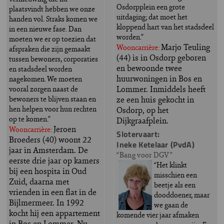
Osdorpplein een grote
plaatsvindt hebben we onze
uitdaging; dat moet het
handen vol. Straks komen we
kloppend hart van het stadsdeel
in een nieuwe fase. Dan
worden.”
moeten we er op toezien dat
Marjo Teuling
Wooncarrière:
afspraken die zijn gemaakt
(44) is in Osdorp geboren
tussen bewoners, corporaties
en bewoonde twee
en stadsdeel worden
huurwoningen in Bos en
nagekomen. We moeten
Lommer. Inmiddels heeft
vooral zorgen naast de
bewoners te blijven staan en
ze een huis gekocht in
hen helpen voor hun rechten
Osdorp, op het
op te komen.”
Dijkgraafplein.
Jeroen
Wooncarrière:
Slotervaart:
Broeders (40) woont 22
Ineke Ketelaar (PvdA)
jaar in Amsterdam. De
“Bang voor DGV”
eerste drie jaar op kamers
“Het klinkt
bij een hospita in Oud
misschien een
Zuid, daarna met
beetje als een
vrienden in een flat in de
dooddoener, maar
Bijlmermeer. In 1992
we gaan de
kocht hij een appartement
komende vier jaar afmaken
in Bos en Lommer. Nu