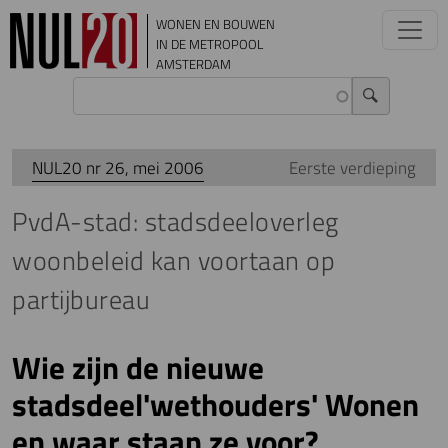
Overslaan en naar de inhoud gaan
WONEN EN BOUWEN
IN DE METROPOOL
AMSTERDAM
NUL20 nr 26, mei 2006
Eerste verdieping
PvdA-stad: stadsdeeloverleg
woonbeleid kan voortaan op
partijbureau
Wie zijn de nieuwe
stadsdeel'wethouders' Wonen
en waar staan ze voor?