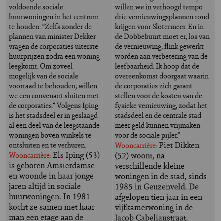
voldoende sociale
willen we in verhoogd tempo
huurwoningen in het centrum
drie vernieuwingsplannen rond
te houden. “Zelfs zonder de
krijgen voor Slotermeer. En in
plannen van minister Dekker
de Dobbebuurt moet er, los van
vragen de corporaties uiterste
de vernieuwing, flink gewerkt
huurprijzen zodra een woning
worden aan verbetering van de
leegkomt. Om zoveel
leefbaarheid. Ik hoop dat de
mogelijk van de sociale
overeenkomst doorgaat waarin
voorraad te behouden, willen
de corporaties zich garant
we een convenant sluiten met
stellen voor de kosten van de
de corporaties.” Volgens Iping
fysieke vernieuwing, zodat het
is het stadsdeel er in geslaagd
stadsdeel en de centrale stad
al een deel van de leegstaande
meer geld kunnen vrijmaken
woningen boven winkels te
voor de sociale pijler.”
Piet Dikken
ontsluiten en te verhuren.
Wooncarrière:
Els Iping (53)
(52) woont, na
Wooncarrière:
is geboren Amsterdamse
verschillende kleine
en woonde in haar jonge
woningen in de stad, sinds
jaren altijd in sociale
1985 in Geuzenveld. De
huurwoningen. In 1981
afgelopen tien jaar in een
kocht ze samen met haar
vijfkamerwoning in de
man een etage aan de
Jacob Cabeliaustraat.