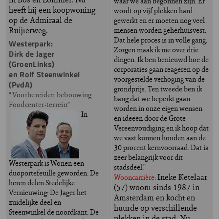
waar we aan begonnen zijn. Er
heeft hij een koopwoning
wordt op vijf plekken hard
op de Admiraal de
gewerkt en er moeten nog veel
Ruijterweg.
mensen worden geherhuisvest.
Dat hele proces is in volle gang.
Westerpark:
Zorgen maak ik me over drie
Dirk de Jager
dingen. Ik ben benieuwd hoe de
(GroenLinks)
corporaties gaan reageren op de
en Rolf Steenwinkel
voorgestelde verhoging van de
(PvdA)
grondprijs. Ten tweede ben ik
“Voorbereiden bebouwing
bang dat we beperkt gaan
Foodcenter-terrein”
worden in onze eigen wensen
In
en ideeën door de Grote
Vereenvoudiging en ik hoop dat
we vast kunnen houden aan de
30 procent kernvoorraad. Dat is
zeer belangrijk voor dit
Westerpark is Wonen een
stadsdeel.”
duoportefeuille geworden. De
Ineke Ketelaar
Wooncarrière:
heren delen Stedelijke
(57) woont sinds 1987 in
Vernieuwing: De Jager het
Amsterdam en kocht en
zuidelijke deel en
huurde op verschillende
Steenwinkel de noordkant. De
plekken in de stad. Nu