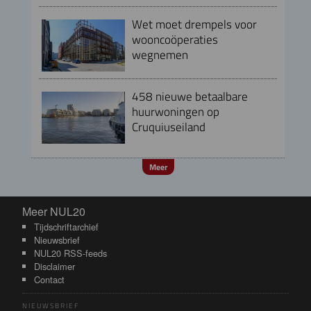
Wet moet drempels voor
wooncoöperaties
wegnemen
458 nieuwe betaalbare
huurwoningen op
Cruquiuseiland
Meer
Meer NUL20
Meer NUL20
Tijdschriftarchief
Nieuwsbrief
NUL20 RSS-feeds
Disclaimer
Contact
NIEUWSBRIEF