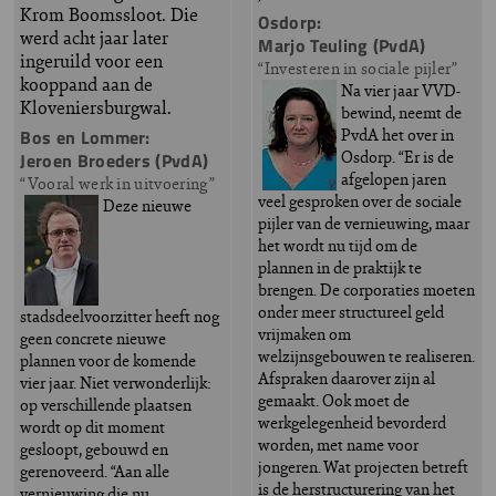
Krom Boomssloot. Die
Osdorp:
werd acht jaar later
Marjo Teuling (PvdA)
ingeruild voor een
“Investeren in sociale pijler”
kooppand aan de
Na vier jaar VVD-
Kloveniersburgwal.
bewind, neemt de
PvdA het over in
Bos en Lommer:
Osdorp. “Er is de
Jeroen Broeders (PvdA)
afgelopen jaren
“Vooral werk in uitvoering”
veel gesproken over de sociale
Deze nieuwe
pijler van de vernieuwing, maar
het wordt nu tijd om de
plannen in de praktijk te
brengen. De corporaties moeten
onder meer structureel geld
stadsdeelvoorzitter heeft nog
vrijmaken om
geen concrete nieuwe
welzijnsgebouwen te realiseren.
plannen voor de komende
Afspraken daarover zijn al
vier jaar. Niet verwonderlijk:
gemaakt. Ook moet de
op verschillende plaatsen
werkgelegenheid bevorderd
wordt op dit moment
worden, met name voor
gesloopt, gebouwd en
jongeren. Wat projecten betreft
gerenoveerd. “Aan alle
is de herstructurering van het
vernieuwing die nu