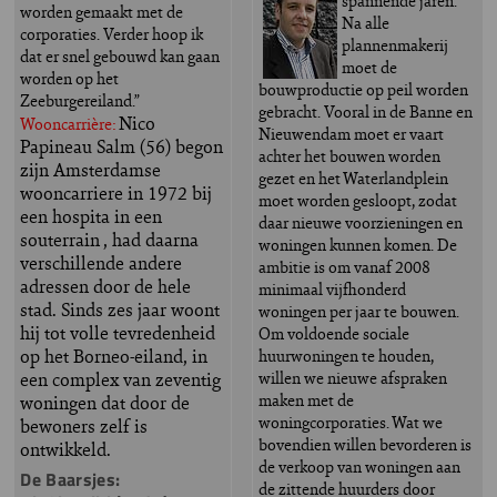
spannende jaren.
worden gemaakt met de
Na alle
corporaties. Verder hoop ik
plannenmakerij
dat er snel gebouwd kan gaan
moet de
worden op het
bouwproductie op peil worden
Zeeburgereiland.”
gebracht. Vooral in de Banne en
Nico
Wooncarrière:
Nieuwendam moet er vaart
Papineau Salm (56) begon
achter het bouwen worden
zijn Amsterdamse
gezet en het Waterlandplein
wooncarriere in 1972 bij
moet worden gesloopt, zodat
een hospita in een
daar nieuwe voorzieningen en
souterrain , had daarna
woningen kunnen komen. De
verschillende andere
ambitie is om vanaf 2008
adressen door de hele
minimaal vijfhonderd
stad. Sinds zes jaar woont
woningen per jaar te bouwen.
hij tot volle tevredenheid
Om voldoende sociale
op het Borneo-eiland, in
huurwoningen te houden,
een complex van zeventig
willen we nieuwe afspraken
maken met de
woningen dat door de
woningcorporaties. Wat we
bewoners zelf is
bovendien willen bevorderen is
ontwikkeld.
de verkoop van woningen aan
De Baarsjes:
de zittende huurders door