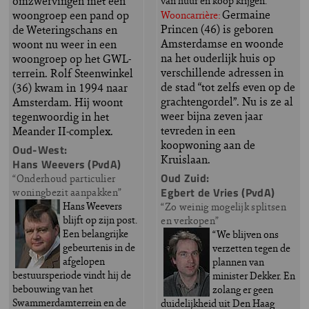
omzwervingen met een
van huur en koop krijgen.”
Germaine
woongroep een pand op
Wooncarrière:
Princen (46) is geboren
de Weteringschans en
Amsterdamse en woonde
woont nu weer in een
na het ouderlijk huis op
woongroep op het GWL-
verschillende adressen in
terrein. Rolf Steenwinkel
de stad “tot zelfs even op de
(36) kwam in 1994 naar
grachtengordel”. Nu is ze al
Amsterdam. Hij woont
weer bijna zeven jaar
tegenwoordig in het
tevreden in een
Meander II-complex.
koopwoning aan de
Oud-West:
Kruislaan.
Hans Weevers (PvdA)
Oud Zuid:
“Onderhoud particulier
Egbert de Vries (PvdA)
woningbezit aanpakken”
Hans Weevers
“Zo weinig mogelijk splitsen
blijft op zijn post.
en verkopen”
Een belangrijke
“We blijven ons
gebeurtenis in de
verzetten tegen de
afgelopen
plannen van
bestuursperiode vindt hij de
minister Dekker. En
bebouwing van het
zolang er geen
Swammerdamterrein en de
duidelijkheid uit Den Haag