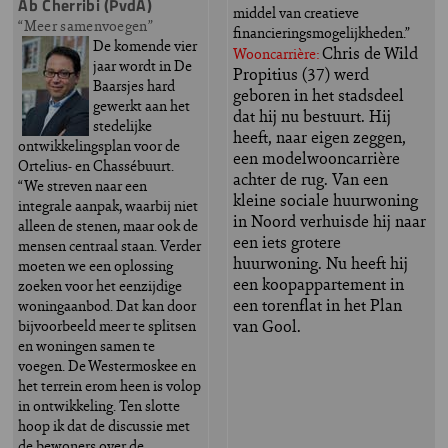
Ab Cherribi (PvdA)
middel van creatieve
“Meer samenvoegen”
financieringsmogelijkheden.”
De komende vier
Chris de Wild
Wooncarrière:
jaar wordt in De
Propitius (37) werd
Baarsjes hard
geboren in het stadsdeel
gewerkt aan het
dat hij nu bestuurt. Hij
stedelijke
heeft, naar eigen zeggen,
ontwikkelingsplan voor de
een modelwooncarrière
Ortelius- en Chassébuurt.
achter de rug. Van een
“We streven naar een
kleine sociale huurwoning
integrale aanpak, waarbij niet
in Noord verhuisde hij naar
alleen de stenen, maar ook de
een iets grotere
mensen centraal staan. Verder
huurwoning. Nu heeft hij
moeten we een oplossing
een koopappartement in
zoeken voor het eenzijdige
een torenflat in het Plan
woningaanbod. Dat kan door
van Gool.
bijvoorbeeld meer te splitsen
en woningen samen te
voegen. De Westermoskee en
het terrein erom heen is volop
in ontwikkeling. Ten slotte
hoop ik dat de discussie met
de bewoners over de