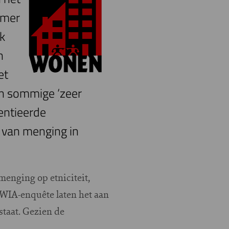
mmer
k
n
et
in sommige ‘zeer
entieerde
 van menging in
enging op etniciteit,
e WIA-enquête laten het aan
staat. Gezien de