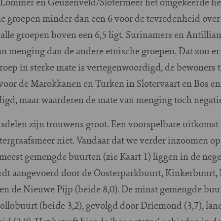
n Lommer en Geuzenveld/Slotermeer het omgekeerde het 
e groepen minder dan een 6 voor de tevredenheid over
 alle groepen boven een 6,5 ligt. Surinamers en Antillia
an menging dan de andere etnische groepen. Dat zou e
roep in sterke mate is vertegenwoordigd, de bewoners t
n voor de Marokkanen en Turken in Slotervaart en Bos en
igd, maar waarderen de mate van menging toch negatie
dsdelen zijn trouwens groot. Een voorspelbare uitkomst
rgraafsmeer niet. Vandaar dat we verder inzoomen op 
 meest gemengde buurten (zie Kaart 1) liggen in de neg
wordt aangevoerd door de Oosterparkbuurt, Kinkerbuurt,
 en de Nieuwe Pijp (beide 8,0). De minst gemengde buur
lobuurt (beide 3,2), gevolgd door Driemond (3,7), lan