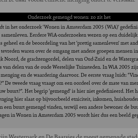
Onderzoek gemengd wonen: zo zit het
ordt in het onderzoek ‘Wonen in Amsterdam 2005 (WiA)’ gedefin
tig samenleven. Eerdere WiA-onderzoeken wezen op een duidelijk
ls geheel en de beoordeling van het ‘prettig samenleven’ met an
l tevreden waren over de omgang met andere groepen mensen in 
jk Noord, de grachtengordel, delen van Oud-Zuid en de Watergr
 van delen van de oude Westelijke Tuinsteden. In WiA 2005 zi
menging en de waardering daarvoor. De eerste vraag luidt: “Vin
et?” De tweede vraag vraagt om een oordeel over de mate van me
w buurt?”. Het begrip ‘gemengd’ is hier niet gedefinieerd. Het h
ging hier slaat op bijvoorbeeld etniciteit, inkomen, huishouden
n een buurt gemengd vinden, terwijl een andere bewoner de buu
ragen in Wonen in Amsterdam 2005 wordt hier dus een beeld geg
zijn Westerpark en De Baarsjes de meest gemengde st