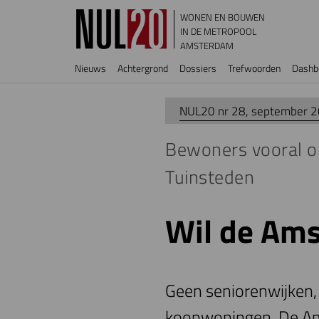
Overslaan en naar de inhoud gaan
WONEN EN BOUWEN
IN DE METROPOOL
AMSTERDAM
Hoofdnavigatie
Nieuws
Achtergrond
Dossiers
Trefwoorden
Dashb
NUL20 nr 28, september 
Bewoners vooral o
Tuinsteden
Wil de Am
Geen seniorenwijken, 
koopwoningen. De Ams