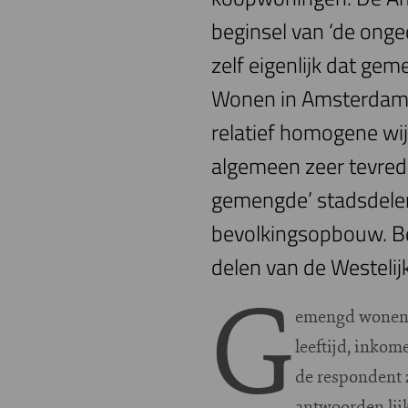
beginsel van ‘de ong
zelf eigenlijk dat g
Wonen in Amsterdam 2
relatief homogene wij
algemeen zeer tevred
gemengde’ stadsdelen
bevolkingsopbouw. Be
delen van de Westelij
G
emengd wonen i
leeftijd, inkom
de respondent z
antwoorden lij