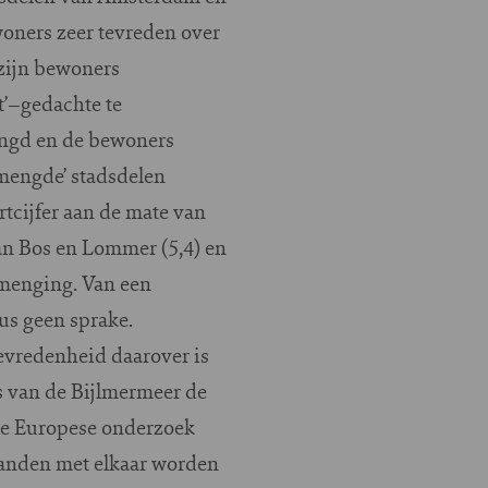
oners zeer tevreden over
 zijn bewoners
t’–gedachte te
engd en de bewoners
emengde’ stadsdelen
cijfer aan de mate van
an Bos en Lommer (5,4) en
 menging. Van een
us geen sprake.
evredenheid daarover is
s van de Bijlmermeer de
ote Europese onderzoek
landen met elkaar worden