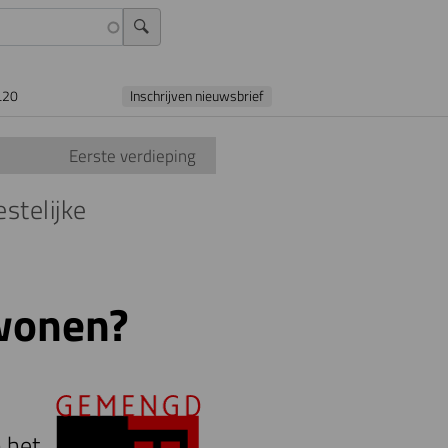
L20
Inschrijven nieuwsbrief
Eerste verdieping
stelijke
wonen?
 het