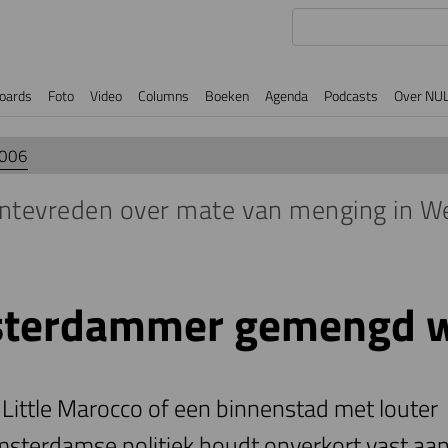
oards
Foto
Video
Columns
Boeken
Agenda
Podcasts
Over NU
2006
ntevreden over mate van menging in We
sterdammer gemengd 
Little Marocco of een binnenstad met louter
terdamse politiek houdt onverkort vast aan