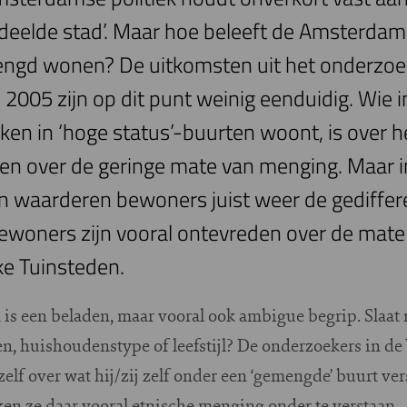
edeelde stad’. Maar hoe beleeft de Amsterda
emengd wonen? De uitkomsten uit het onderzoe
005 zijn op dit punt weinig eenduidig. Wie i
ken in ‘hoge status’-buurten woont, is over h
en over de geringe mate van menging. Maar 
 waarderen bewoners juist weer de gediffer
woners zijn vooral ontevreden over de mate
ke Tuinsteden.
s een beladen, maar vooral ook ambigue begrip. Slaat m
en, huishoudenstype of leefstijl? De onderzoekers in d
elf over wat hij/zij zelf onder een ‘gemengde’ buurt ver
ken ze daar vooral etnische menging onder te verstaan.