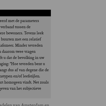
ieerd met de parameters
 verband tussen de
dere bewoners. Tevens leek
buurten met een relatief
aafsmeer. Minder tevreden
jn daarom twee vragen
dt u dat de bevolking in uw
nging: “Hoe tevreden bent u
angt dus af van degene die de
stypen en/of leefstijlen.
rt homogeen vindt. Net zoals
even van het subjectieve
adsdelen van Amsterdam en