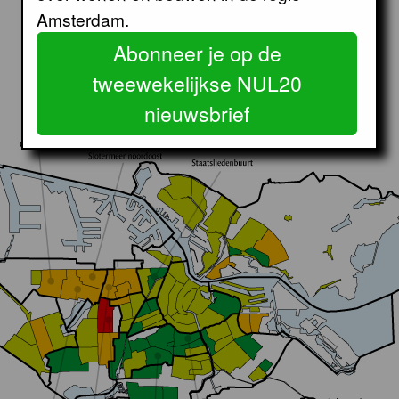
Amsterdam.
Abonneer je op de
tweewekelijkse NUL20
nieuwsbrief