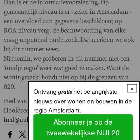
Dan is er de informatievoorziening. Op
gemeentelijk niveau is er - zeker in Amsterdam -
een overvloed aan gegevens beschikbaar; op
ROA-niveau vergt de beantwoording van elke
vraag uitputtend onderzoek. Dat merkten we ook
bij dit nummer weer.
Niettemin, we proberen in dit nummer met een
‘rondje regio’ weer wat goed te maken. Want de
woningmarkt houdt niet op bij de grenzen van
020.
×
Ontvang
het belangrijkste
gratis
nieuws over wonen en bouwen in de
Fred van der Molen
regio Amsterdam.
Hoofdredacteur
fred@nul20.nl
Abonneer je op de
tweewekelijkse NUL20