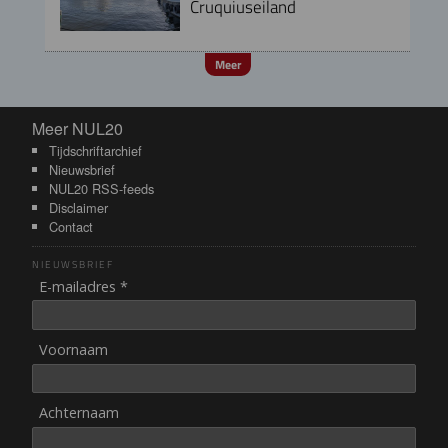
Cruquiuseiland
Meer
Meer NUL20
Meer NUL20
Tijdschriftarchief
Nieuwsbrief
NUL20 RSS-feeds
Disclaimer
Contact
NIEUWSBRIEF
E-mailadres *
Voornaam
Achternaam