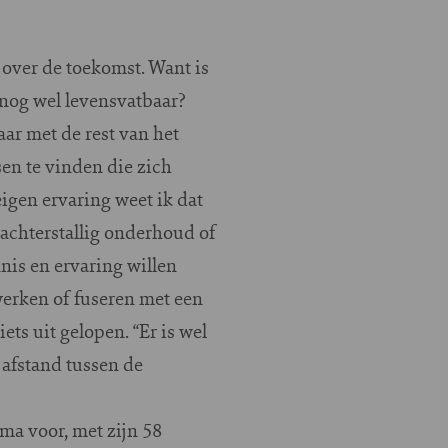
ver de toekomst. Want is
 nog wel levensvatbaar?
ar met de rest van het
en te vinden die zich
eigen ervaring weet ik dat
p achterstallig onderhoud of
is en ervaring willen
werken of fuseren met een
ets uit gelopen. “Er is wel
 afstand tussen de
ima voor, met zijn 58