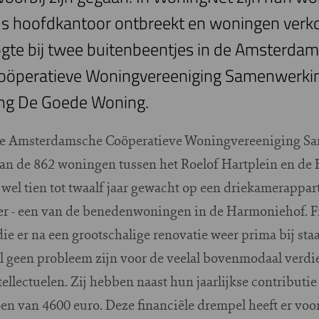
us hoofdkantoor ontbreekt en woningen verkope
e bij twee buitenbeentjes in de Amsterdams
öperatieve Woningvereeniging Samenwerki
ng De Goede Woning.
t de Amsterdamsche Coöperatieve Woningvereeniging Sa
 van de 862 woningen tussen het Roelof Hartplein en 
el tien tot twaalf jaar gewacht op een driekamerappar
ter - een van de benedenwoningen in de Harmoniehof. F
ie er na een grootschalige renovatie weer prima bij sta
 zal geen probleem zijn voor de veelal bovenmodaal ver
tellectuelen. Zij hebben naast hun jaarlijkse contributi
n van 4600 euro. Deze financiële drempel heeft er voor