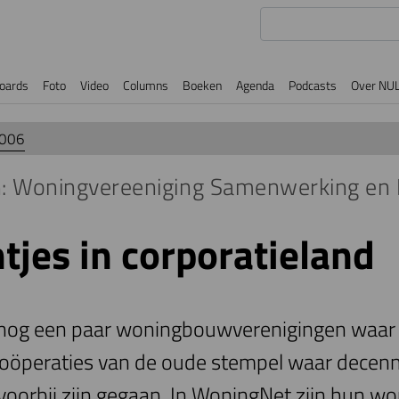
oards
Foto
Video
Columns
Boeken
Agenda
Podcasts
Over NU
2006
n: Woningvereeniging Samenwerking en
tjes in corporatieland
 nog een paar woningbouwverenigingen waar 
oöperaties van de oude stempel waar decenn
voorbij zijn gegaan. In WoningNet zijn hun wo