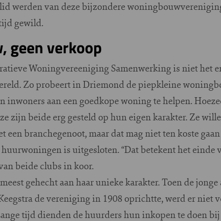
’ lid werden van deze bijzondere woningbouwverenigin
tijd gewild.
, geen verkoop
tieve Woningvereeniging Samenwerking is niet het en
reld. Zo probeert in Driemond de piepkleine woning
gen inwoners aan een goedkope woning te helpen. Hoeze
, ze zijn beide erg gesteld op hun eigen karakter. Ze wi
et een branchegenoot, maar dat mag niet ten koste gaa
huurwoningen is uitgesloten. “Dat betekent het einde 
an beide clubs in koor.
meest gehecht aan haar unieke karakter. Toen de jonge
egstra de vereniging in 1908 oprichtte, werd er niet v
Lange tijd dienden de huurders hun inkopen te doen bij