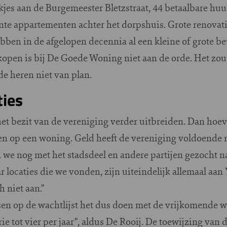
es aan de Burgemeester Bletzstraat, 44 betaalbare hu
te appartementen achter het dorpshuis. Grote renovatie
bben in de afgelopen decennia al een kleine of grote 
rkopen is bij De Goede Woning niet aan de orde. Het zo
de heren niet van plan.
ies
i het bezit van de vereniging verder uitbreiden. Dan h
ten op een woning. Geld heeft de vereniging voldoende 
 we nog met het stadsdeel en andere partijen gezocht n
locaties die we vonden, zijn uiteindelijk allemaal aan
 niet aan.”
n op de wachtlijst het dus doen met de vrijkomende wo
ie tot vier per jaar”, aldus De Rooij. De toewijzing van