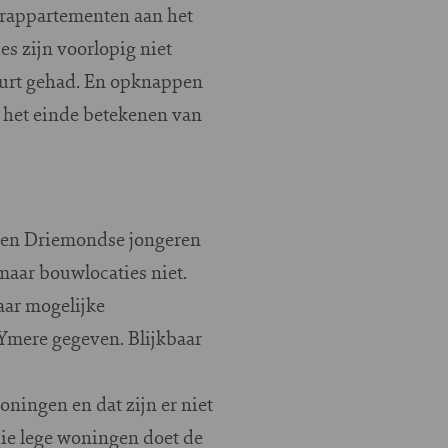
urappartementen aan het
s zijn voorlopig niet
beurt gehad. En opknappen
u het einde betekenen van
oeven Driemondse jongeren
maar bouwlocaties niet.
aar mogelijke
 Ymere gegeven. Blijkbaar
ningen en dat zijn er niet
 die lege woningen doet de