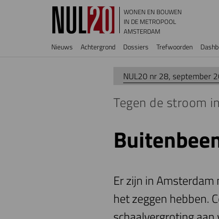
Overslaan en naar de inhoud gaan
WONEN EN BOUWEN
IN DE METROPOOL
AMSTERDAM
Hoofdnavigatie
Nieuws
Achtergrond
Dossiers
Trefwoorden
Dashb
NUL20 nr 28, september 
Tegen de stroom i
Buitenbeen
Er zijn in Amsterdam
het zeggen hebben. C
schaalvergroting aan 