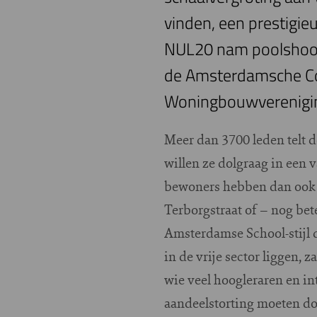
vinden, een prestigie
NUL20 nam poolshoogt
de Amsterdamsche Co
Woningbouwverenigi
M
eer dan 3700 leden tel
willen ze dolgraag in een
bewoners hebben dan ook w
Terborgstraat of – nog be
Amsterdamse School-stijl d
in de vrije sector liggen,
wie veel hoogleraren en in
aandeelstorting moeten doe