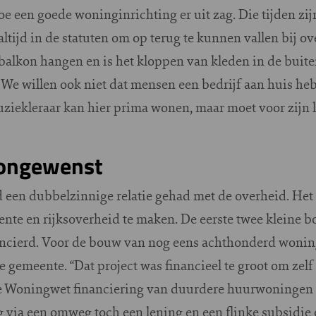
oe een goede woninginrichting er uit zag. Die tijden zij
ltijd in de statuten om op terug te kunnen vallen bij o
balkon hangen en is het kloppen van kleden in de buit
We willen ook niet dat mensen een bedrijf aan huis heb
uziekleraar kan hier prima wonen, maar moet voor zijn 
’ ongewenst
d een dubbelzinnige relatie gehad met de overheid. Het 
nte en rijksoverheid te maken. De eerste twee kleine
nancierd. Voor de bouw van nog eens achthonderd won
 gemeente. “Dat project was financieel te groot om zel
e Woningwet financiering van duurdere huurwoningen 
ia een omweg toch een lening en een flinke subsidie o