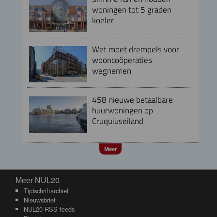
woningen tot 5 graden
koeler
Wet moet drempels voor
wooncoöperaties
wegnemen
458 nieuwe betaalbare
huurwoningen op
Cruquiuseiland
Meer
Meer NUL20
Meer NUL20
Tijdschriftarchief
Nieuwsbrief
NUL20 RSS-feeds