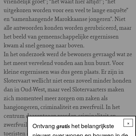
vriendelijk groet”; “het waait hier altijd!”; “het
uitgekozen worden voor een veel te lange enquête”
en “samenhangende Marokkaanse jongeren”. Niet
alle antwoorden konden worden gerubriceerd, maar
het beeld van gemeenschappelijke ergernissen
kwam al snel genoeg naar boven.
In het onderzoek werd de bewoners gevraagd wat ze
het meest vervelend vonden aan hun buurt. Voor
kleine ergernissen was dus geen plaats. Er zijn in
Slotervaart wellicht niet eens zoveel minder honden
dan in Oud-West, maar veel Slotervaarters maken
zich momenteel meer zorgen om zaken als
hangjongeren, criminaliteit en zwerfvuil. In het
centrum daarentegen worden criminaliteit en
×
zwerfvuil niet veel genoemd, maar wel de drukte, de
Ontvang
het belangrijkste
gratis
toeristen en het bouwlawaai.
nieuws over wonen en bouwen in de