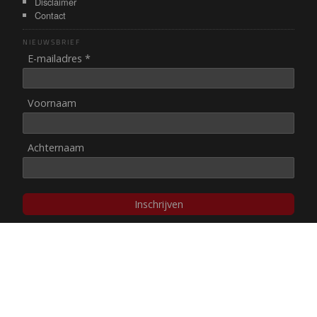
Disclaimer
Contact
NIEUWSBRIEF
E-mailadres *
Voornaam
Achternaam
Inschrijven
© NUL20, 2002-heden,
auteursrechten/disclaimer
Stichting NUL20 heeft de
ANBI-status
.
Image