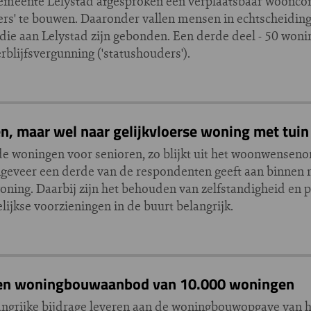
gemeente Lelystad afgesproken een verplaatsbaar woonc
s' te bouwen. Daaronder vallen mensen in echtscheiding
die aan Lelystad zijn gebonden. Een derde deel - 50 woni
blijfsvergunning ('statushouders').
en, maar wel naar gelijkvloerse woning met tuin
nde woningen voor senioren, zo blijkt uit het woonwensen
ngeveer een derde van de respondenten geeft aan binnen nu
ning. Daarbij zijn het behouden van zelfstandigheid en pr
jkse voorzieningen in de buurt belangrijk.
oven woningbouwaanbod van 10.000 woningen
angrijke bijdrage leveren aan de woningbouwopgave van h