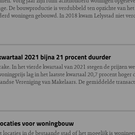
men. Vorig jaar zijn ruim achthonderd woningen opgeleverd
age. De bouwproductie is verdubbeld ten opzichte van het 
nderd woningen gebouwd. In 2018 kwam Lelystad niet ver
kwartaal 2021 bijna 21 procent duurder
ake. In het vierde kwartaal van 2021 stegen de prijzen w
ingprijs lag in het laatste kwartaal 20,7 procent hoger d
rlandse Vereniging van Makelaars. De gemiddelde transactie
 locaties voor woningbouw
 locaties in de bestaande stad of het mogelijk is woninge