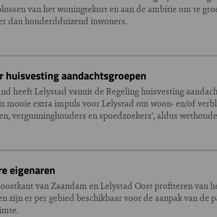
plossen van het woningtekort en aan de ambitie om te gro
er dan honderdduizend inwoners.
oor huisvesting aandachtsgroepen
d heeft Lelystad vanuit de Regeling huisvesting aandac
Een mooie extra impuls voor Lelystad om woon- en/of verbl
n, vergunninghouders en spoedzoekers’, aldus wethoude
ere eigenaren
ostkant van Zaandam en Lelystad Oost profiteren van h
n zijn er per gebied beschikbaar voor de aanpak van de pa
imte.