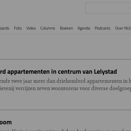
oards
Foto
Video
Columns
Boeken
Agenda
Podcasts
Over NU
d appartementen in centrum van Lelystad
de twee jaar meer dan driehonderd appartementen in het
ietenij verrijzen zeven woontorens voor diverse doelgro
toom