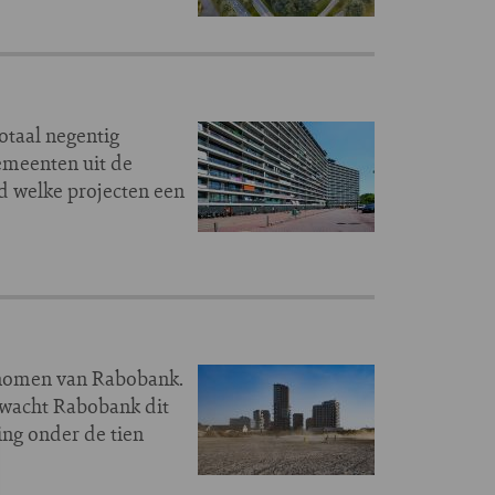
otaal negentig
emeenten uit de
 welke projecten een
conomen van Rabobank.
rwacht Rabobank dit
ing onder de tien