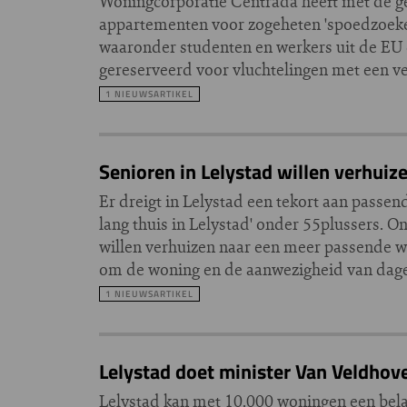
Woningcorporatie Centrada heeft met de 
appartementen voor zogeheten 'spoedzoeker
waaronder studenten en werkers uit de EU 
gereserveerd voor vluchtelingen met een ver
1 NIEUWSARTIKEL
Senioren in Lelystad willen verhuiz
Er dreigt in Lelystad een tekort aan passe
lang thuis in Lelystad' onder 55plussers. O
willen verhuizen naar een meer passende wo
om de woning en de aanwezigheid van dageli
1 NIEUWSARTIKEL
Lelystad doet minister Van Veldh
Lelystad kan met 10.000 woningen een bel