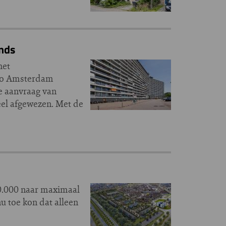
onds
het
gio Amsterdam
e aanvraag van
eel afgewezen. Met de
0.000 naar maximaal
 toe kon dat alleen