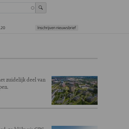
L20
Inschrijven nieuwsbrief
 zuidelijk deel van
epen.