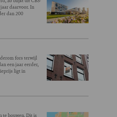
, zo blijkt uit CBS-
jaar daarvoor. In
der dan 200
ederom fors terwijl
an een jaar eerder,
prijs ligt in
n te bouwen. Dit is