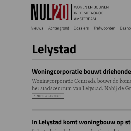
Overslaan en naar de inhoud gaan
WONEN EN BOUWEN
IN DE METROPOOL
AMSTERDAM
Hoofdnavigatie
Nieuws
Achtergrond
Dossiers
Trefwoorden
Dashb
Lelystad
Woningcorporatie bouwt driehonder
Woningcorporatie Centrada bouwt de komen
het stadscentrum van Lelystad. Nabij de Gr
1 NIEUWSARTIKEL
In Lelystad komt woningbouw op s