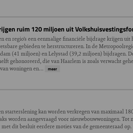
ijgen ruim 120 miljoen uit Volkshuisvestingsf
n regio’s een eenmalige financiële bijdrage krijgen uit 
etsbare gebieden te herstructureren. In de Metropoolre
dam (41 miljoen) en Lelystad (39,2 miljoen) bijdragen. D
elft gehonoreerd, die van Haarlem is zoals verwacht geh
n van woningen en…
meer
n starterslening kan worden verkregen van maximaal 18
traks worden aangevraagd voor nieuwbouwwoningen. Tot nu
 met dit besluit eerdere moties van de gemeenteraad op.