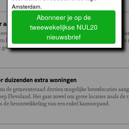
Amsterdam.
Abonneer je op de
or aanpak kwetsbare wijken
tweewekelijkse NUL20
eesters van grote- en middelgrote steden om voor een la
nieuwsbrief
ien kwetsbare wijken. In die gebieden wonen in totaal éé
t goed wonen is.
or duizenden extra woningen
 van de gemeenteraad dertien mogelijke bouwlocaties aan
p Flevoland. Het gaat zowel om grote locaties zoals de t
s de herontwikkeling van een enkel kantoorpand.