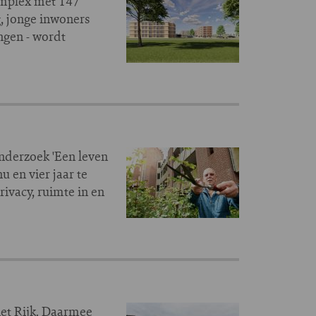
omplex met 147
, jonge inwoners
ngen - wordt
onderzoek 'Een leven
 en vier jaar te
ivacy, ruimte in en
et Rijk. Daarmee