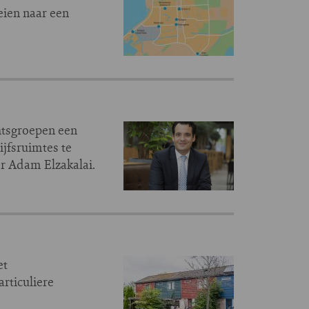
eien naar een
htsgroepen een
ijfsruimtes te
r Adam Elzakalai.
et
rticuliere