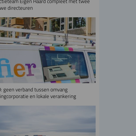
ctieteam Eigen Haard compleet met twee
we directeuren
: geen verband tussen omvang
ngcorporatie en lokale verankering