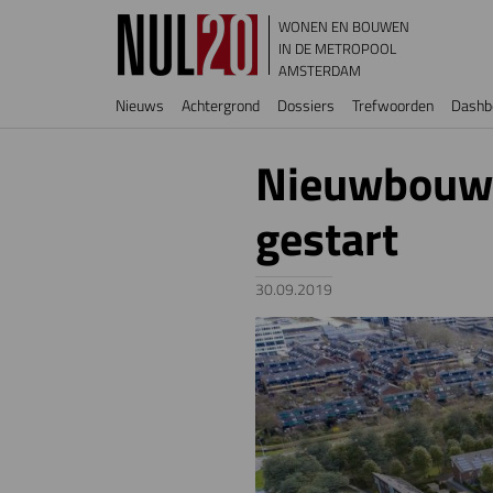
Overslaan en naar de inhoud gaan
WONEN EN BOUWEN
IN DE METROPOOL
AMSTERDAM
Hoofdnavigatie
Nieuws
Achtergrond
Dossiers
Trefwoorden
Dashb
Nieuwbouwpl
gestart
30.09.2019
Image