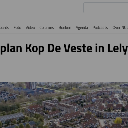
oards
Foto
Video
Columns
Boeken
Agenda
Podcasts
Over NU
an Kop De Veste in Lel