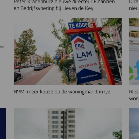
Peter Kranenburg nieuwe directeur Financiën
Dire
en Bedrijfsvoering bij Lieven de Key
nieu
NVM: meer keuze op de woningmarkt in Q2
RIGO
woni