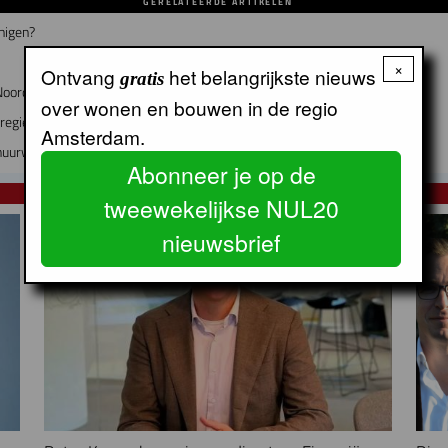
GERELATEERDE ARTIKELEN
nigen?
×
Ontvang
het belangrijkste nieuws
gratis
Noord-Holland
over wonen en bouwen in de regio
regie op volkshuisvesting
Amsterdam.
uurwoningen in zestien jaar
Abonneer je op de
NUL20 NIEUWS
tweewekelijkse NUL20
nieuwsbrief