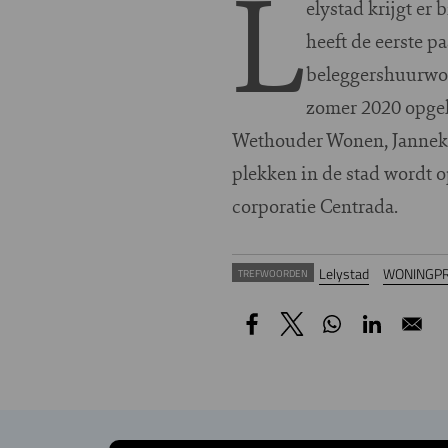
L
elystad krijgt e
heeft de eerste p
beleggershuurwon
zomer 2020 opgel
Wethouder Wonen, Janneke
plekken in de stad wordt
corporatie Centrada.
Lelystad
WONINGPR
TREFWOORDEN