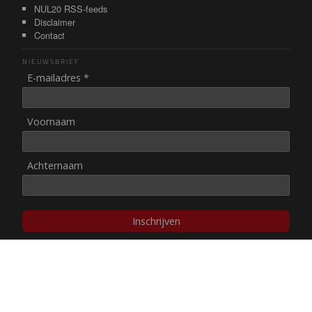
NUL20 RSS-feeds
Disclaimer
Contact
NIEUWSBRIEF
E-mailadres *
Voornaam
Achternaam
Inschrijven
© NUL20, 2002-heden,
auteursrechten/disclaimer
Stichting NUL20 heeft de
ANBI-status
.
Image