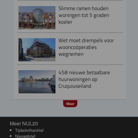
Slimme ramen houden
woningen tot 5 graden
koeler
Wet moet drempels voor
wooncoöperaties
wegnemen
458 nieuwe betaalbare
huurwoningen op
Cruquiuseiland
Meer
Meer NUL20
Meer NUL20
Tijdschriftarchief
Nieuwsbrief