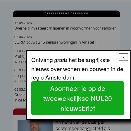
GERELATEERDE ARTIKELEN
15.05.2026
Overheid investeert miljoenen in woonvormen voor senioren
03.04.2026
VORM bouwt 245 seniorenwoningen in Amstel III
31.03.2026
Praktijkvoorbeelden woonzorgconcepten: van prikkelarm
×
Ontvang
het belangrijkste
gratis
wonen tot doorstroomwoningen
nieuws over wonen en bouwen in de
05.03.2026
Corporatiedebat: waar en voor wie moet er in Almere
regio Amsterdam.
gebouwd?
Abonneer je op de
05.03.2026
Groeiende groep arbeidsmigranten op zoek naar woonruimte
tweewekelijkse NUL20
in de MRA
nieuwsbrief
NUL20 NIEUWS
Armand van de Laar per 1
september aangesteld als