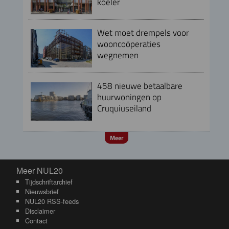
koeler
Wet moet drempels voor
wooncoöperaties
wegnemen
458 nieuwe betaalbare
huurwoningen op
Cruquiuseiland
Meer
Meer NUL20
Meer NUL20
Tijdschriftarchief
Nieuwsbrief
NUL20 RSS-feeds
Disclaimer
Contact