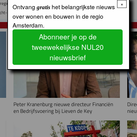
regie op volkshuisvesting
×
Ontvang
het belangrijkste nieuws
gratis
ht- en schimmelproblematiek blijft hardnekkig
over wonen en bouwen in de regio
Amsterdam.
NUL20 NIEUWS
Abonneer je op de
tweewekelijkse NUL20
nieuwsbrief
Peter Kranenburg nieuwe directeur Financiën
Dire
en Bedrijfsvoering bij Lieven de Key
nieu