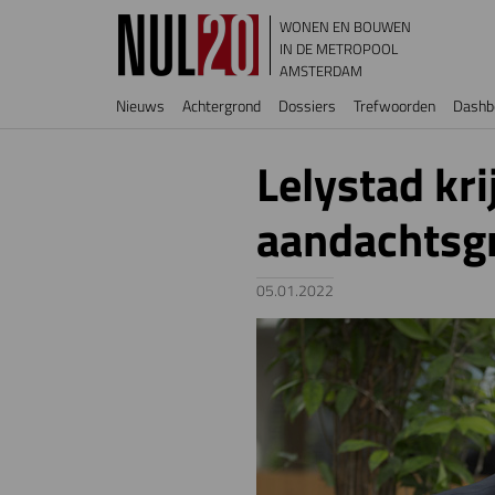
Overslaan en naar de inhoud gaan
WONEN EN BOUWEN
IN DE METROPOOL
AMSTERDAM
Hoofdnavigatie
Nieuws
Achtergrond
Dossiers
Trefwoorden
Dashb
Lelystad kri
aandachtsg
05.01.2022
Image