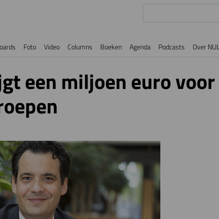
oards
Foto
Video
Columns
Boeken
Agenda
Podcasts
Over NU
jgt een miljoen euro voor
roepen