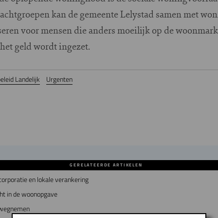
dachtgroepen kan de gemeente Lelystad samen met wo
seren voor mensen die anders moeilijk op de woonmarkt
het geld wordt ingezet.
leid Landelijk
Urgenten
GERELATEERDE ARTIKELEN
rporatie en lokale verankering
cht in de woonopgave
s wegnemen