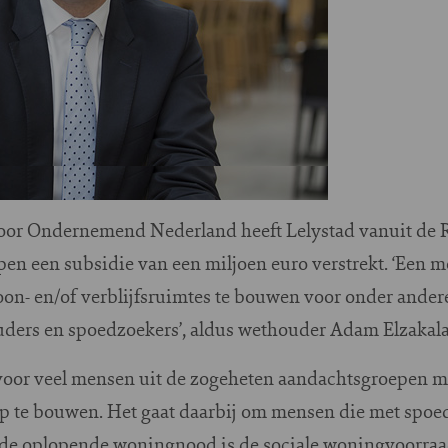
voor Ondernemend Nederland heeft Lelystad vanuit de 
en een subsidie van een miljoen euro verstrekt. ‘Een m
on- en/of verblijfsruimtes te bouwen voor onder ander
ers en spoedzoekers’, aldus wethouder Adam Elzakala
t voor veel mensen uit de zogeheten aandachtsgroepen m
op te bouwen. Het gaat daarbij om mensen die met spo
de oplopende woningnood is de sociale woningvoorraad 