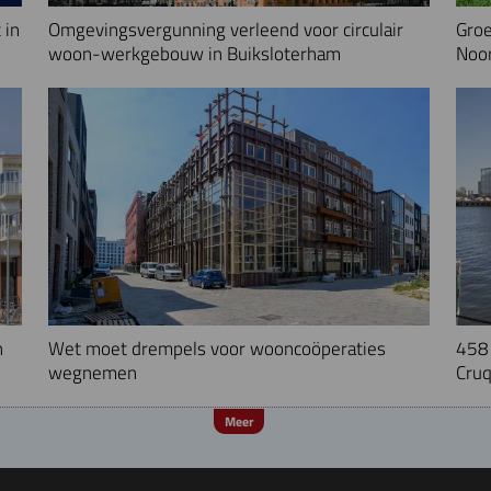
 in
Omgevingsvergunning verleend voor circulair
Groe
woon-werkgebouw in Buiksloterham
Noo
n
Wet moet drempels voor wooncoöperaties
458 
wegnemen
Cruq
Meer