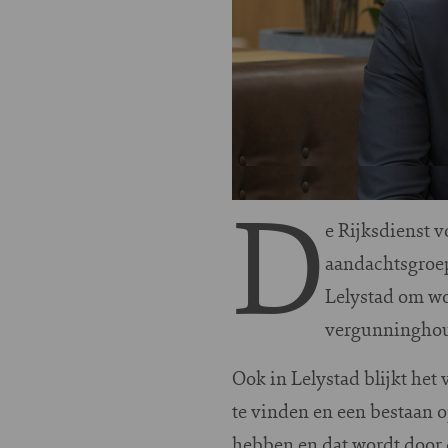
D
e Rijksdienst 
aandachtsgroep
Lelystad om wo
vergunninghoud
Ook in Lelystad blijkt he
te vinden en een bestaan 
hebben en dat wordt door 