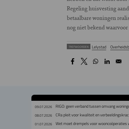
Regeling huisvesting aan
betaalbare woningen reali
nog niet bekend waarvoor 
Lelystad
Overheidsbe
TREFWOORDEN
RIGO: geen verband tussen omvang woningco
09.07.2026
CRa pleit voor kwaliteit en verbeeldingskra
08.07.2026
Wet moet drempels voor wooncoöperatie
01.07.2026