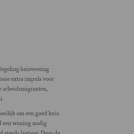
Regeling huisvesting
ooie extra impuls voor
e arbeidsmigranten,
i.
oeilijk om een goed huis
ed een woning nodig
steeds lastiger. Door de