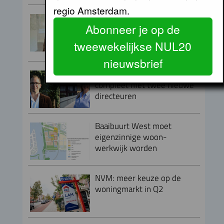
regio Amsterdam.
Peter Kranenburg nieuwe
Abonneer je op de
directeur Financiën en
Bedrijfsvoering bij Lieven de
tweewekelijkse NUL20
Key
nieuwsbrief
Directieteam Eigen Haard
compleet met twee nieuwe
directeuren
Baaibuurt West moet
eigenzinnige woon-
werkwijk worden
NVM: meer keuze op de
woningmarkt in Q2