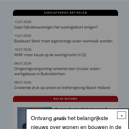
GERELATEERDE ARTIKELEN
13.07.2026
Gaan fabriekswoningen het woningtekort lenigen?
13.07.2026
Baaibuurt West moet eigenzinnige woon-werkwijk worden
10.07.2026
NVM: meer keuze op de woningmarkt in Q2
08.07.2026
Omgevingsvergunning verleend voor circulair woon-
werkgebouw in Buiksloterham
08.07.2026
Groeiende druk op wonen en leefomgeving Noord-Holland
NUL20 NIEUWS
Armand van de Laar per 1
september aangesteld als
×
Ontvang
het belangrijkste
gratis
secretaris-directeur MRA
nieuws over wonen en bouwen in de