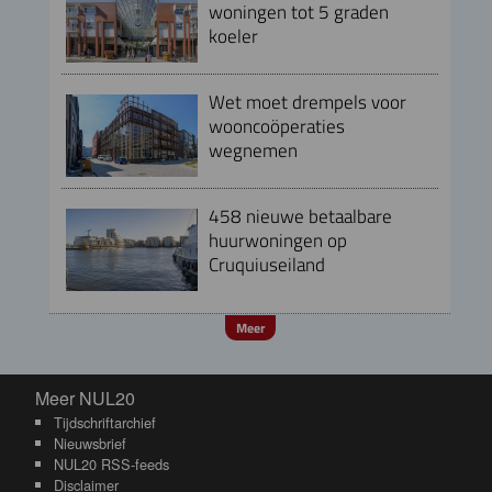
woningen tot 5 graden
koeler
Wet moet drempels voor
wooncoöperaties
wegnemen
458 nieuwe betaalbare
huurwoningen op
Cruquiuseiland
Meer
Meer NUL20
Meer NUL20
Tijdschriftarchief
Nieuwsbrief
NUL20 RSS-feeds
Disclaimer