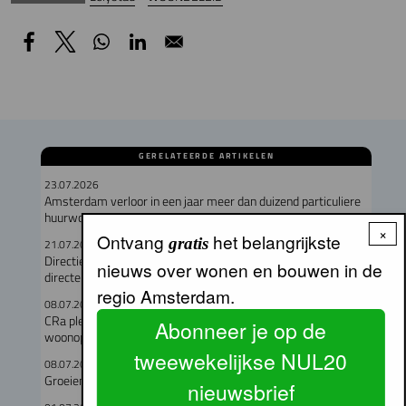
GERELATEERDE ARTIKELEN
23.07.2026
Amsterdam verloor in een jaar meer dan duizend particuliere
huurwoningen
×
Ontvang
het belangrijkste
gratis
21.07.2026
Directieteam Eigen Haard compleet met twee nieuwe
nieuws over wonen en bouwen in de
directeuren
regio Amsterdam.
08.07.2026
CRa pleit voor kwaliteit en verbeeldingskracht in de
Abonneer je op de
woonopgave
tweewekelijkse NUL20
08.07.2026
Groeiende druk op wonen en leefomgeving Noord-Holland
nieuwsbrief