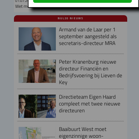
01.07.2026
Wet moet drempels voor wooncoöperaties wegnemen
NUL20 NIEUWS
Armand van de Laar per 1
september aangesteld als
secretaris-directeur MRA
Peter Kranenburg nieuwe
directeur Financiën en
Bedrijfsvoering bij Lieven de
Key
Directieteam Eigen Haard
compleet met twee nieuwe
directeuren
Baaibuurt West moet
eigenzinnige woon-