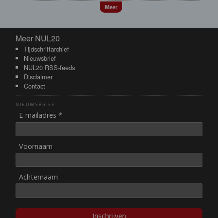
Meer
Meer NUL20
Meer NUL20
Tijdschriftarchief
Nieuwsbrief
NUL20 RSS-feeds
Disclaimer
Contact
NIEUWSBRIEF
E-mailadres *
Voornaam
Achternaam
Inschrijven