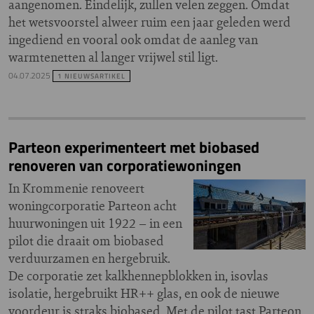
aangenomen. Eindelijk, zullen velen zeggen. Omdat
het wetsvoorstel alweer ruim een jaar geleden werd
ingediend en vooral ook omdat de aanleg van
warmtenetten al langer vrijwel stil ligt.
04.07.2025
1 NIEUWSARTIKEL
Parteon experimenteert met biobased
renoveren van corporatiewoningen
In Krommenie renoveert
woningcorporatie Parteon acht
huurwoningen uit 1922 – in een
pilot die draait om biobased
verduurzamen en hergebruik.
De corporatie zet kalkhennepblokken in, isovlas
isolatie, hergebruikt HR++ glas, en ook de nieuwe
voordeur is straks biobased. Met de pilot tast Parteon