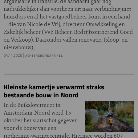
organisatie in transitie: de aandacht gaat nog
nadrukkelijker dan voorheen uit naar verbinding met
huurders en al het vastgoedbeheer komt in een hand
– die van Nicole de Vrij, directeur Ontwikkeling en
Zakelijk beheer (VvE Beheer, Bedrijfsonroerend Goed
en Verkoop). Daaronder vallen renovatie, (sloop- en
nieuwbouw),…
04.11.2025
ACHTERGRONDARTIKEL
Kleinste kamertje verwarmt straks
bestaande bouw in Noord
In de Buikslotermeer in
Amsterdam-Noord werd 15
oktober het startschot gegeven
voor de bouw van een
riothermie-warmtecentrale. Hiermee worden 607