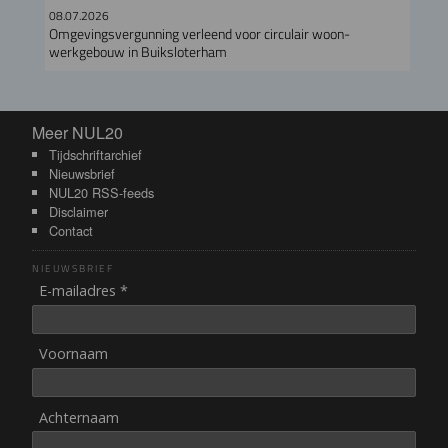
08.07.2026
Omgevingsvergunning verleend voor circulair woon-
werkgebouw in Buiksloterham
Meer NUL20
Meer NUL20
Tijdschriftarchief
Nieuwsbrief
NUL20 RSS-feeds
Disclaimer
Contact
NIEUWSBRIEF
E-mailadres *
Voornaam
Achternaam