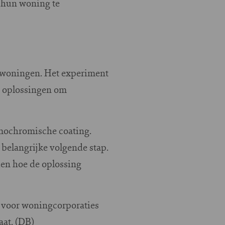
 hun woning te
de woningen. Het experiment
e oplossingen om
rmochromische coating.
 belangrijke volgende stap.
ien hoe de oplossing
n voor woningcorporaties
at. (DB)