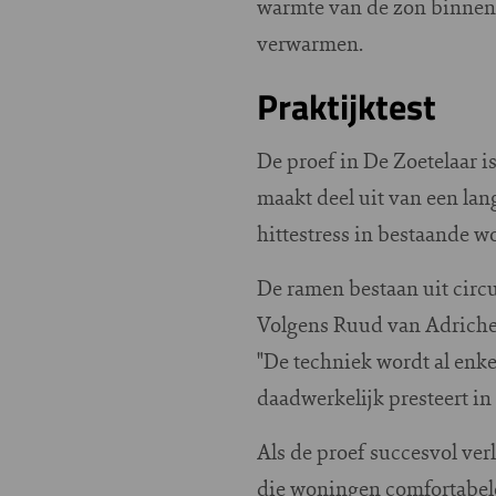
warmte van de zon binnen
verwarmen.
Praktijktest
De proef in De Zoetelaar i
maakt deel uit van een la
hittestress in bestaande w
De ramen bestaan uit circu
Volgens Ruud van Adrichem,
"De techniek wordt al enke
daadwerkelijk presteert i
Als de proef succesvol ve
die woningen comfortabele