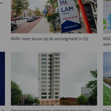
NVM: meer keuze op de woningmarkt in Q2
RIGO
woni
 in
Omgevingsvergunning verleend voor circulair
Groe