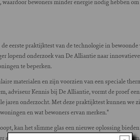
, waardoor bewoners minder energie nodig hebben om
s de eerste praktijktest van de technologie in bewoon
nger lopend onderzoek van De Alliantie naar innovatiev
oningen te beperken.
laire materialen en zijn voorzien van een speciale the
 adviseur Kennis bij De Alliantie, vormt de proef een
le jaren onderzocht. Met deze praktijktest kunnen we z
n woningen en wat bewoners ervan merken."
rloopt, kan het slimme glas een nieuwe oplossing biede
r en energiezuiniger willen maken in een warmer klima
×