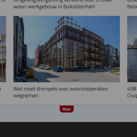
woon-werkgebouw in Buiksloterham
Noo
n
Wet moet drempels voor wooncoöperaties
458 
wegnemen
Cruq
Meer