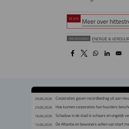
ZIE OOK
Meer over hittestr
ENERGIE & VERDUU
TREFWOORDEN
Corporaties gaven recordbedrag uit aan ni
29.06.2026
Hoe kunnen corporaties hun huurders besch
23.06.2026
Schaduw in de stad is schaars en ongelijk v
16.06.2026
De Alliantie en bewoners willen van start
12.06.2026