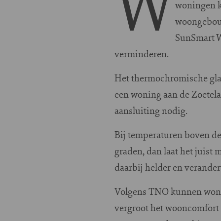
W
woningen ko
woongebouw
SunSmart W
verminderen.
Het thermochromische glas 
een woning aan de Zoetelaa
aansluiting nodig.
Bij temperaturen boven de
graden, dan laat het juist
daarbij helder en verandert
Volgens TNO kunnen woning
vergroot het wooncomfort e