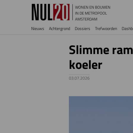
Overslaan en naar de inhoud gaan
WONEN EN BOUWEN
IN DE METROPOOL
AMSTERDAM
Hoofdnavigatie
Nieuws
Achtergrond
Dossiers
Trefwoorden
Dashb
Slimme ram
koeler
03.07.2026
Image