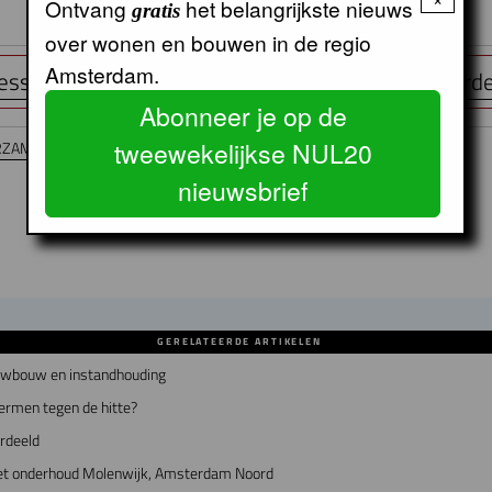
Ontvang
het belangrijkste nieuws
gratis
over wonen en bouwen in de regio
Amsterdam.
ess: Schaduw in de stad is schaars en ongelijk verd
Abonneer je op de
tweewekelijkse NUL20
RZAMING
Duurzaamheid
Energiebesparing
De Alliantie
nieuwsbrief
GERELATEERDE ARTIKELEN
euwbouw en instandhouding
ermen tegen de hitte?
erdeeld
 met onderhoud Molenwijk, Amsterdam Noord