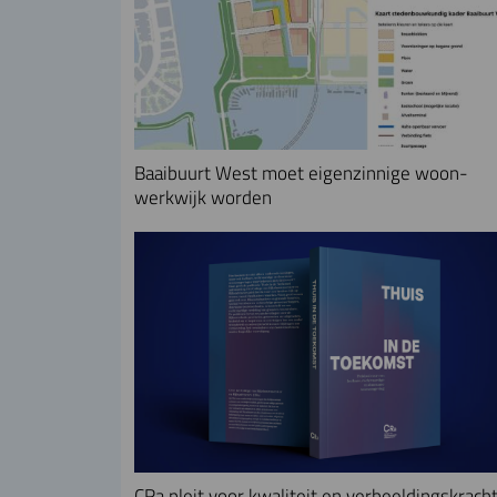
Baaibuurt West moet eigenzinnige woon-
werkwijk worden
CRa pleit voor kwaliteit en verbeeldingskracht