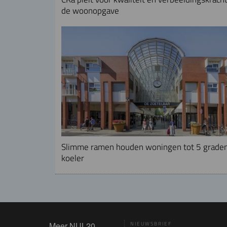
de woonopgave
Slimme ramen houden woningen tot 5 grade
koeler
Meer NUL20
NIEUWSBRIEF