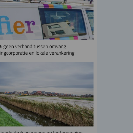
: geen verband tussen omvang
ngcorporatie en lokale verankering
iende druk op wonen en leefomgeving