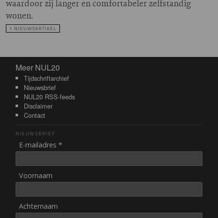
waardoor zij langer en comfortabeler zelfstandig
wonen.
1 NIEUWSARTIKEL
Meer NUL20
Meer NUL20
Tijdschriftarchief
Nieuwsbrief
NUL20 RSS-feeds
Disclaimer
Contact
NIEUWSBRIEF
E-mailadres *
Voornaam
Achternaam