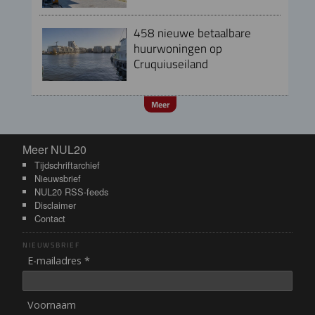
458 nieuwe betaalbare
huurwoningen op
Cruquiuseiland
Meer
Meer NUL20
Meer NUL20
Tijdschriftarchief
Nieuwsbrief
NUL20 RSS-feeds
Disclaimer
Contact
NIEUWSBRIEF
E-mailadres *
Voornaam