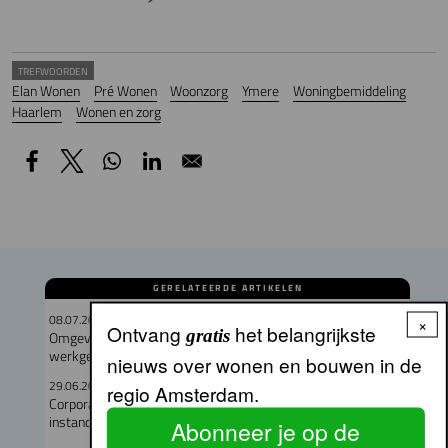
TREFWOORDEN
Elan Wonen
Pré Wonen
Woonzorg
Ymere
Woningbemiddeling
Haarlem
Wonen en zorg
GERELATEERDE ARTIKELEN
08.07.2026
×
Ontvang
het belangrijkste
gratis
Omgevingsvergunning verleend voor circulair woon-
werkgebouw in Buiksloterham
nieuws over wonen en bouwen in de
29.06.2026
regio Amsterdam.
Corporaties gaven recordbedrag uit aan nieuwbouw en
instandhouding
Abonneer je op de