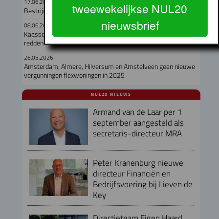
17.06.2026
tweewekelijkse NUL20
Bestrijding dakloosheid: Wonen Eerst lijkt aan te slaan
nieuwsbrief
08.06.2026
Kaasschaaf over onderhoudskosten gaat corporaties niet
redden
26.05.2026
Amsterdam, Almere, Hilversum en Amstelveen geen nieuwe
vergunningen flexwoningen in 2025
NUL20 NIEUWS
Armand van de Laar per 1
september aangesteld als
secretaris-directeur MRA
Peter Kranenburg nieuwe
directeur Financiën en
Bedrijfsvoering bij Lieven de
Key
Directieteam Eigen Haard