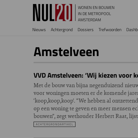
Overslaan en naar de inhoud gaan
WONEN EN BOUWEN
IN DE METROPOOL
AMSTERDAM
Hoofdnavigatie
Nieuws
Achtergrond
Dossiers
Trefwoorden
Dashb
Amstelveen
VVD Amstelveen: ‘Wij kiezen voor k
Met de bouw van bijna negenduizend nieu
voor woningen moeten er de komende jare
‘koop,koop,koop’. “We hebben al ontzetten
op een woning te geven en meer mensen echt
bouwen”, zegt wethouder Herbert Raat, lijs
ACHTERGRONDARTIKEL