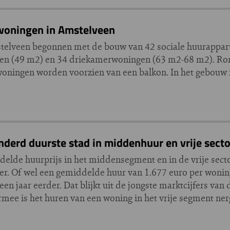
woningen in Amstelveen
stelveen begonnen met de bouw van 42 sociale huurappa
gen (49 m2) en 34 driekamerwoningen (63 m2-68 m2). R
woningen worden voorzien van een balkon. In het gebouw i
rd duurste stad in middenhuur en vrije secto
ddelde huurprijs in het middensegment en in de vrije sec
er. Of wel een gemiddelde huur van 1.677 euro per woning.
een jaar eerder. Dat blijkt uit de jongste marktcijfers va
e is het huren van een woning in het vrije segment nerg