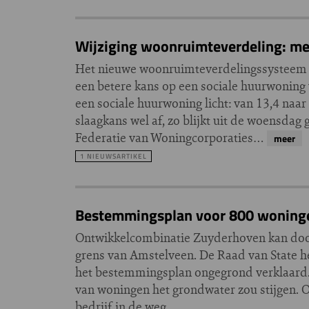
Wijziging woonruimteverdeling: me
Het nieuwe woonruimteverdelingssysteem i
een betere kans op een sociale huurwoning
een sociale huurwoning licht: van 13,4 naa
slaagkans wel af, zo blijkt uit de woensd
Federatie van Woningcorporaties…
meer
1 NIEUWSARTIKEL
Bestemmingsplan voor 800 woningen
Ontwikkelcombinatie Zuyderhoven kan door
grens van Amstelveen. De Raad van State 
het bestemmingsplan ongegrond verklaard.
van woningen het grondwater zou stijgen. O
bedrijf in de weg.