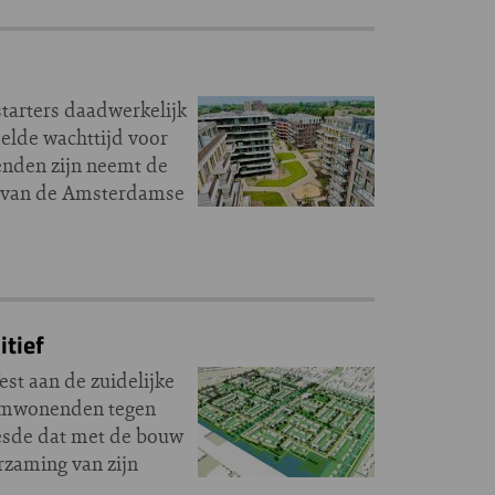
tarters daadwerkelijk
elde wachttijd voor
kenden zijn neemt de
23 van de Amsterdamse
itief
t aan de zuidelijke
 omwonenden tegen
esde dat met de bouw
rzaming van zijn