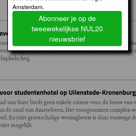
Amsterdam.
Abonneer je op de
tweewekelijkse NUL20
even onder het luchtruim
nieuwsbrief
teinderscheg, nogal chauvinistisch, de Amsterdamse Bo
 voormalige veenriviertje dat er doorheen stroomt. Maar a
Schipholscheg.
 voor studentenhotel op Uilenstede-Kronenburg
ad van State biedt geen enkele ruimte voor de bouw van 
an de rand van Amstelveen. Het voorgenomen complex wo
tel. En juist grootschalige woningbouw is daar vanwege d
 niet mogelijk.