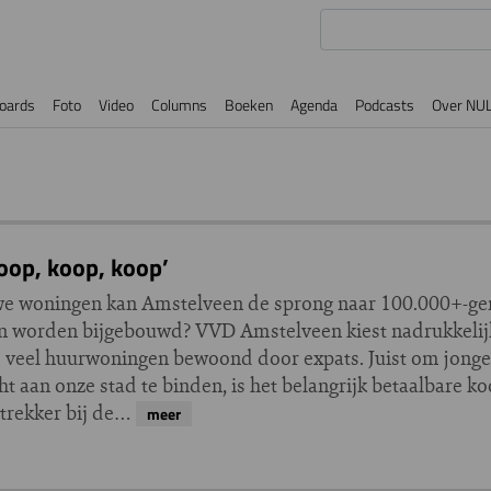
oards
Foto
Video
Columns
Boeken
Agenda
Podcasts
Over NU
oop, koop, koop’
we woningen kan Amstelveen de sprong naar 100.000+-g
n worden bijgebouwd? VVD Amstelveen kiest nadrukkelij
d veel huurwoningen bewoond door expats. Juist om jong
 aan onze stad te binden, is het belangrijk betaalbare k
ttrekker bij de…
meer