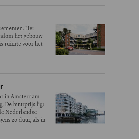
rtementen. Het
ondom het gebouw
s ruimte voor het
r
tor in Amsterdam
 De huurprijs ligt
n de Nederlandse
ens zo duur, als in