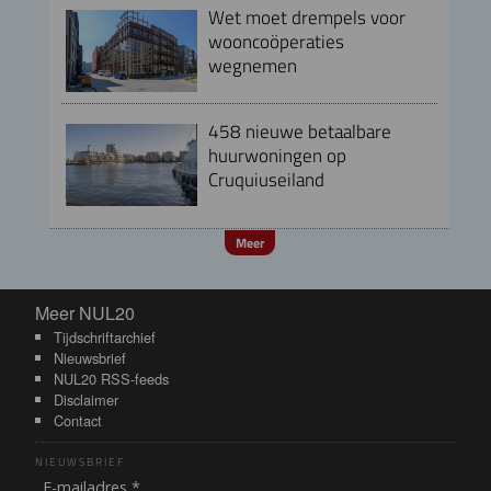
Wet moet drempels voor
wooncoöperaties
wegnemen
458 nieuwe betaalbare
huurwoningen op
Cruquiuseiland
Meer
Meer NUL20
Meer NUL20
Tijdschriftarchief
Nieuwsbrief
NUL20 RSS-feeds
Disclaimer
Contact
NIEUWSBRIEF
E-mailadres *