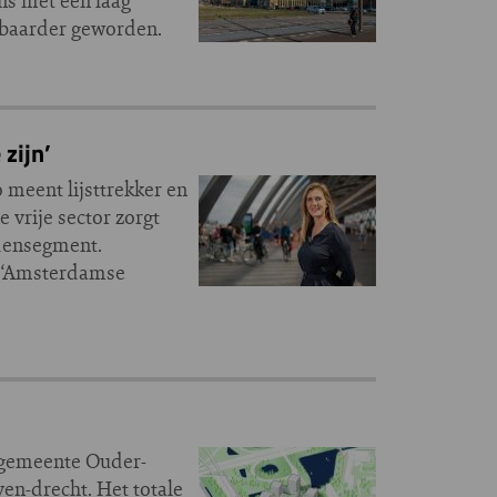
ns met een laag
albaarder geworden.
 zijn’
 meent lijsttrekker en
vrije sector zorgt
ddensegment.
n ‘Amsterdamse
 gemeente Ouder-
n-drecht. Het totale