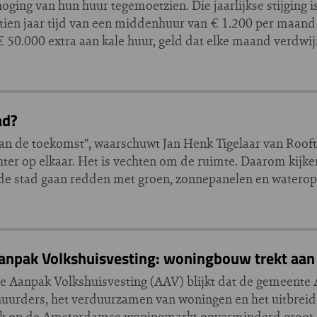
oging van hun huur tegemoetzien. Die jaarlijkse stijging i
tien jaar tijd van een middenhuur van € 1.200 per maand 
 € 50.000 extra aan kale huur, geld dat elke maand verdwij
ad?
 van de toekomst”, waarschuwt Jan Henk Tigelaar van Roof
er op elkaar. Het is vechten om de ruimte. Daarom kijk
de stad gaan redden met groen, zonnepanelen en watero
Aanpak Volkshuisvesting: woningbouw trekt aan
e Aanpak Volkshuisvesting (AAV) blijkt dat de gemeent
huurders, het verduurzamen van woningen en het uitbrei
druk op de Amsterdamse woningmarkt onverminderd groot.