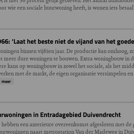
 is met 36 procent gelijk gebleven. Het aantal huishoude
Voor wie een sociale huurwoning heeft, is wonen iets beta
66: ‘Laat het beste niet de vijand van het goede
ningen binnen vijftien jaar. De productie kan omhoog, zo
st meer dure woningen te bouwen. Extra woningbouw in de 
ere kans op woningbouw in zowel het sociale, als het mi
erken met de markt, de eigen organisatie versimpelen e
meer
urwoningen in Entradagebied Duivendrecht
 hebben een anterieure overeenkomst afgesloten met de
uurwoningen naast metrostation Van der Madeweg in Duive