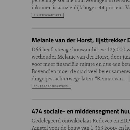
percentage sociale huurwoningen in de MRA
inkomen is aanzienlijk hoger: 44 procent. 
1 NIEUWSARTIKEL
Melanie van der Horst, lijsttrekker D
D66 heeft stevige bouwambities: 125.000 wo
wethouder Melanie van der Horst, door jui
voor meer financiële ruimte en dus een bet
Bovendien moet de stad veel beter samenw
dingetjes’ achterwege laten. “Reinier van…
ACHTERGRONDARTIKEL
474 sociale- en middensegment hu
Gedelegeerd ontwikkelaar Redevco en EDP
Amstel voor de bouw van 1.363 koop- en h