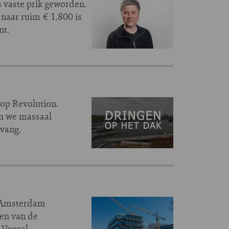
s vaste prik geworden.
naar ruim € 1.800 is
nt.
top Revolution.
en we massaal
pvang.
e Amsterdam
den van de
 Vooral