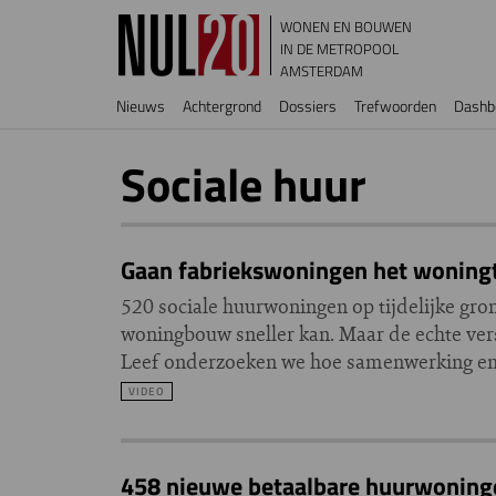
Overslaan en naar de inhoud gaan
WONEN EN BOUWEN
IN DE METROPOOL
AMSTERDAM
Hoofdnavigatie
Nieuws
Achtergrond
Dossiers
Trefwoorden
Dashb
Sociale huur
Gaan fabriekswoningen het woningt
520 sociale huurwoningen op tijdelijke gron
woningbouw sneller kan. Maar de echte vers
Leef onderzoeken we hoe samenwerking en 
VIDEO
458 nieuwe betaalbare huurwoning