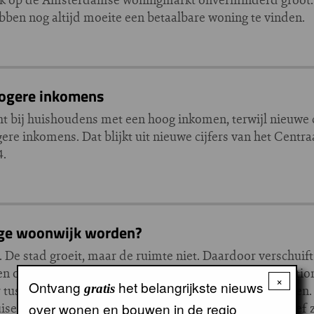
en nog altijd moeite een betaalbare woning te vinden.
hogere inkomens
 bij huishoudens met een hoog inkomen, terwijl nieuwe
ere inkomens. Dat blijkt uit nieuwe cijfers van het Centr
4.
ige woonwijk worden?
 De stad groeit, maar de ruimte niet. Daardoor verschuif
en om te wonen. Verouderde bedrijventerreinen en stati
×
Ontvang
het belangrijkste nieuws
gratis
r tussen sporen en kantoren nieuwe woontorens verrijzen
uisend stadshart. In deze aflevering van Bouw Woon Leef 
over wonen en bouwen in de regio