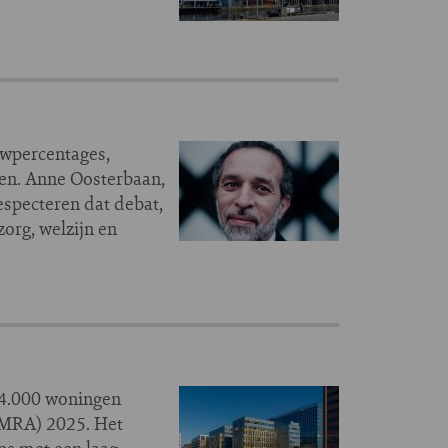
uwpercentages,
gen. Anne Oosterbaan,
specteren dat debat,
org, welzijn en
14.000 woningen
iMRA) 2025. Het