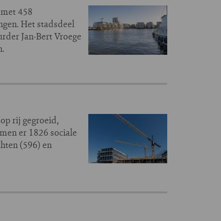
d met 458
gen. Het stadsdeel
rder Jan-Bert Vroege
n.
op rij gegroeid,
men er 1826 sociale
hten (596) en