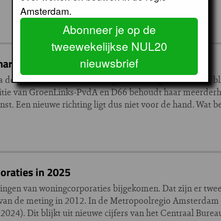
Amsterdam.
Abonneer je op de
tweewekelijkse NUL20
nieuwsbrief
markt echt openbreken?
na de gemeenteraadsverkiezingen van vorige week moet bli
litie van GroenLinks‑PvdA en D66 behoudt haar meerderh
t. Een nieuwe richting ligt dus niet voor de hand. Wat be
raties in 2025
ingen van woningcorporaties bijgekomen. Dat zijn er twe
n van de meting in 2012. In de Metropoolregio Amsterda
024). Dit blijkt uit nieuwe cijfers van het Centraal Bureau